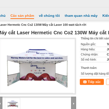
chủ
Các sản phẩm
về chúng tôi
tham quan nhà máy
Kiể
Laser Hermetic Cnc Co2 130W Máy cắt Laser 100 watt tách rời
áy cắt Laser Hermetic Cnc Co2 130W Máy cắt L
Thông tin chi tiết s
Nguồn gốc:
T
Hàng hiệu:
J
Chứng nhận:
C
Số mô hình:
J
Thanh toán:
Số lượng đặt hàng tối
Tiếp xúc