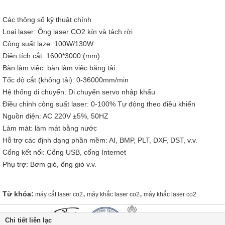
Các thông số kỹ thuật chính
Loại laser: Ống laser CO2 kín và tách rời
Công suất laze: 100W/130W
Diện tích cắt: 1600*3000 (mm)
Bàn làm việc: bàn làm việc băng tải
Tốc độ cắt (không tải): 0-36000mm/min
Hệ thống di chuyển: Di chuyển servo nhập khẩu
Điều chỉnh công suất laser: 0-100% Tự động theo điều khiển
Nguồn điện: AC 220V ±5%, 50HZ
Làm mát: làm mát bằng nước
Hỗ trợ các định dạng phần mềm: AI, BMP, PLT, DXF, DST, v.v.
Cổng kết nối: Cổng USB, cổng Internet
Phụ trợ: Bơm gió, ống gió v.v.
,
,
Từ khóa:
máy cắt laser co2
máy khắc laser co2
máy khắc laser co2
Chi tiết liên lạc