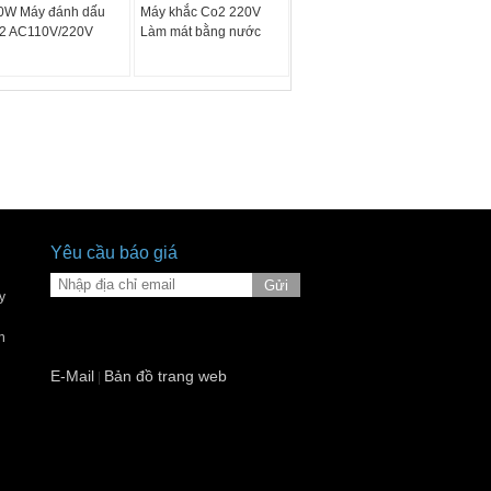
0W Máy đánh dấu
Máy ​​khắc Co2 220V
2 AC110V/220V
Làm mát bằng nước
Yêu cầu báo giá
Gửi
y
n
E-Mail
Bản đồ trang web
|