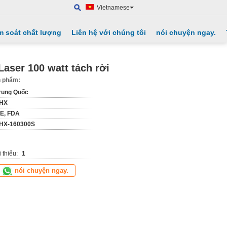
Vietnamese
m soát chất lượng
Liên hệ với chúng tôi
nói chuyện ngay.
aser 100 watt tách rời
ản phẩm:
rung Quốc
HX
E, FDA
HX-160300S
 thiểu:
1
nói chuyện ngay.