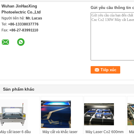
Wuhan JinHaoXing
Gửi yêu cầu thông tin c
Photoelectric Co.,Ltd
Người liên hệ:
Mr. Lucas
Tel:
+86-13338037776
Fax:
+86-27-83991110
Sản phẩm khác
Máy cắt laser 6 đầu
Máy cắt và khắc laser
Máy Laser Co2 600mm
Má