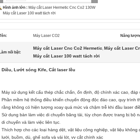
Hình ảnh lớn :
Máy cắt Laser Hermetic Cnc Co2 130W
Máy cắt Laser 100 watt tách rời
Tên:
Máy Laser CO2
Năng lượng
Máy cắt Laser Cnc Co2 Hermetic
Máy cắt Laser C
,
Làm nổi bật:
Máy cắt Laser 100 watt tách rời
Diều, Lướt sóng Kife, Cắt laser lều
Máy sử dụng kết cấu thép chắc chắn, ổn định, độ chính xác cao, đáp 
Phần mềm hệ thống điều khiển chuyển động độc đáo cao, quy trình th
rằng không có hiện tượng xoay quá mức và chậm trễ khi đầu laser đi
Sử dụng bàn làm việc di chuyển băng tải, tùy chọn được trang bị bộ
di chuyển và làm việc liên tục.
Thích hợp cho các loại hàng dệt, vật liệu công nghiệp, vật liệu không dệ
lưới, buồm, dù, ghế sofa và vải lót, vv cắt chính xác