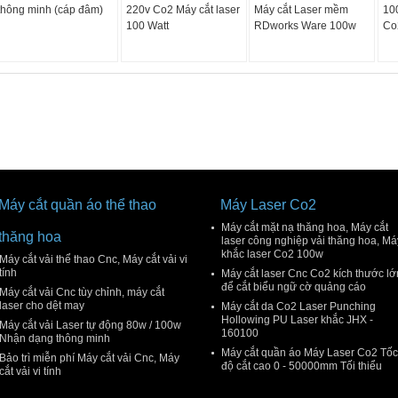
thông minh (cáp đâm)
220v Co2 Máy cắt laser
Máy cắt Laser mềm
10
100 Watt
RDworks Ware 100w
Co
Máy cắt quần áo thể thao
Máy Laser Co2
Máy cắt mặt nạ thăng hoa, Máy cắt
thăng hoa
laser công nghiệp vải thăng hoa, Má
khắc laser Co2 100w
Máy cắt vải thể thao Cnc, Máy cắt vải vi
tính
Máy cắt laser Cnc Co2 kích thước lớ
để cắt biểu ngữ cờ quảng cáo
Máy cắt vải Cnc tùy chỉnh, máy cắt
laser cho dệt may
Máy cắt da Co2 Laser Punching
Hollowing PU Laser khắc JHX -
Máy cắt vải Laser tự động 80w / 100w
160100
Nhận dạng thông minh
Máy cắt quần áo Máy Laser Co2 Tốc
Bảo trì miễn phí Máy cắt vải Cnc, Máy
độ cắt cao 0 - 50000mm Tối thiểu
cắt vải vi tính