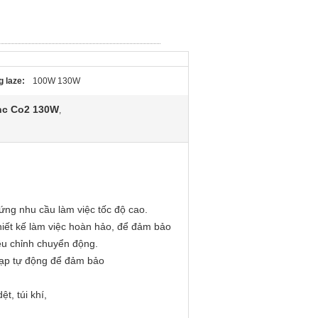
 laze:
100W 130W
nc Co2 130W
,
ứng nhu cầu làm việc tốc độ cao.
iết kế làm việc hoàn hảo, để đảm bảo
ều chỉnh chuyển động.
 nạp tự động để đảm bảo
t, túi khí,