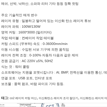
메쉬, 선박, 낙하산, 소파와 리터 기타 등등 정확 컷팅
주요 기술적인 매개 변수
레이저 유형 : 밀봉하고 떨어져 있는 이산화 탄소 레이저 튜브
레이저 파워 : 100W/130W
영역 커팅 : 1600*3000 (밀리미터)
작업 테이블 : 컨베이어 작업 테이블
커팅 스피드 (무부하) 속도 : 0-36000mm/min
이동 시스템 : 수입된 서보 기구에 의한 움직임
레이저 전력 조정 : 0-100% 자동차 다음과 같은 제어
전원 공급기 : AC 220V ±5%, 50HZ
식는 것 : 워터 쿨링
소프트웨어는 지원을 포맷시킵니다 : AI, BMP, 전력선을 이용한 통신, 데
연결 포트 : USB 포트, 인터넷 포트
보조물 : 풍력 펌프, 바람 파이프 기타 등등.
,
,
태그:
co2 레이저 커팅 머신
이산화탄소 레이저 조각 절단기
이산화탄소 레이저 마