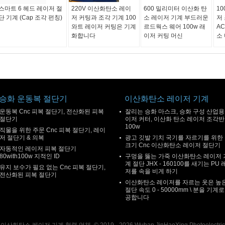
스마트 6 헤드 레이저 절
220V 이산화탄소 레이
600 밀리미터 이산화 탄
1
단 기계 (Cap 조각 펀칭)
저 커팅과 조각 기계 100
소 레이저 기계 부드러운
저
와트 레이저 커팅은 기계
르드웍스 웨어 100w 래
AC
화합니다
이저 커팅 머신
소
승화 운동복 절단기
이산화탄소 레이저 기계
운동복 Cnc 피복 절단기, 전산화된 피복
잘리는 승화 마스크, 승화 구성 산업용
절단기
이저 커터, 이산화 탄소 레이저 조각반
100w
직물을 위한 주문 Cnc 피복 절단기, 레이
저 절단기 & 의복
광고 깃발 기치 국기를 자르기를 위한
크기 Cnc 이산화탄소 레이저 절단기
자동적인 레이저 피복 절단기
80with100w 지적인 ID
구멍을 뚫는 가죽 이산화탄소 레이저 
계 절단 JHX - 160100를 새기는 PU
유지 보수가 필요 없는 Cnc 피복 절단기,
저를 속을 비게 하기
전산화된 피복 절단기
이산화탄소 레이저를 자르는 옷은 높
절단 속도 0 - 50000mm \ 분을 기계로
공합니다