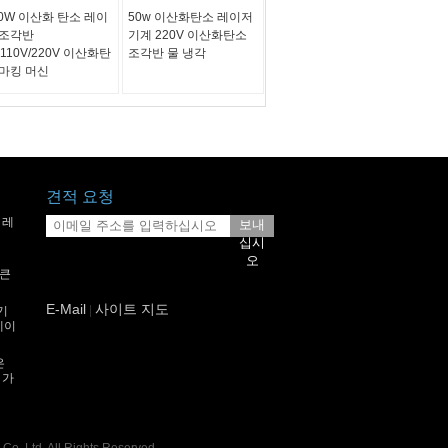
00W 이산화 탄소 레이
50w 이산화탄소 레이저
 조각반
기계 220V 이산화탄소
110V/220V 이산화탄
조각반 물 냉각
 마킹 머신
견적 요청
 레
보내
십시
오
 큰
E-Mail
사이트 지도
|
기
 레이
은
 가