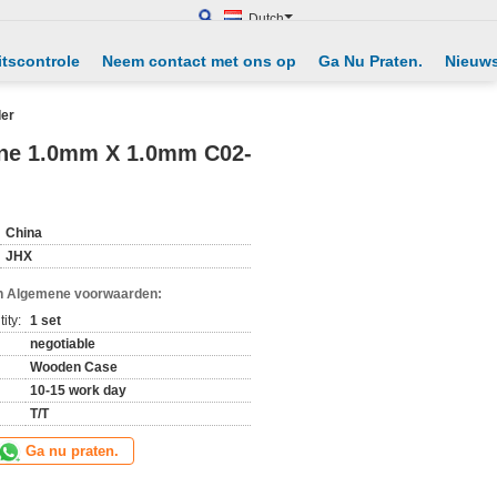
Dutch
itscontrole
Neem contact met ons op
Ga Nu Praten.
Nieuw
der
ine 1.0mm X 1.0mm C02-
China
JHX
n Algemene voorwaarden:
ity:
1 set
negotiable
Wooden Case
10-15 work day
T/T
Ga nu praten.