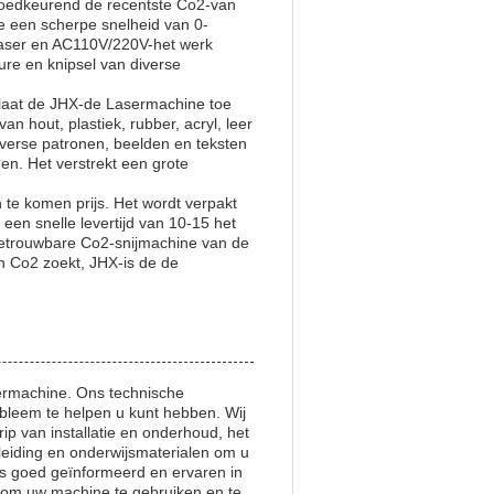
Goedkeurend de recentste Co2-van
e een scherpe snelheid van 0-
laser en AC110V/220V-het werk
ure en knipsel van diverse
 laat de JHX-de Lasermachine toe
 hout, plastiek, rubber, acryl, leer
iverse patronen, beelden en teksten
n. Het verstrekt een grote
te komen prijs. Het wordt verpakt
een snelle levertijd van 10-15 het
 betrouwbare Co2-snijmachine van de
n Co2 zoekt, JHX-is de de
ermachine. Ons technische
bleem te helpen u kunt hebben. Wij
p van installatie en onderhoud, het
leiding en onderwijsmaterialen om u
is goed geïnformeerd en ervaren in
 om uw machine te gebruiken en te