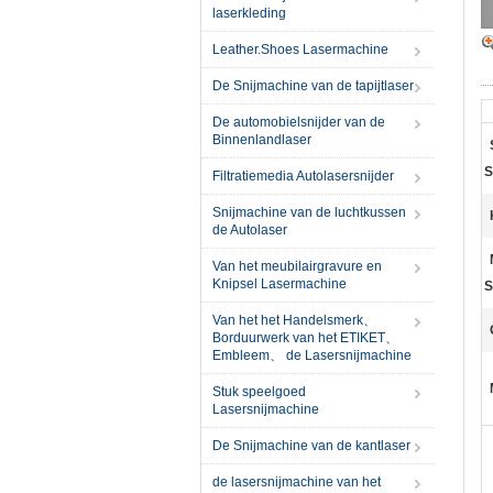
laserkleding
Leather.Shoes Lasermachine
De Snijmachine van de tapijtlaser
De automobielsnijder van de
Binnenlandlaser
S
Filtratiemedia Autolasersnijder
Snijmachine van de luchtkussen
de Autolaser
Van het meubilairgravure en
Knipsel Lasermachine
S
Van het het Handelsmerk、
Borduurwerk van het ETIKET、
Embleem、 de Lasersnijmachine
Stuk speelgoed
Lasersnijmachine
De Snijmachine van de kantlaser
de lasersnijmachine van het