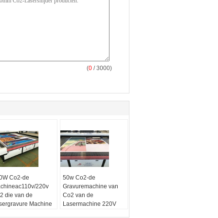
(
0
/ 3000)
0W Co2-de
50w Co2-de
chineac110v/220v
Gravuremachine van
2 die van de
Co2 van de
sergravure Machine
Lasermachine 220V
rken
Waterkoeling