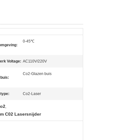
0-45℃
omgeving:
erk Voltage:
AC110V/220V
Co2-Glazen buis
buis:
type:
Co2-Laser
Co2
,
m C02 Lasersnijder