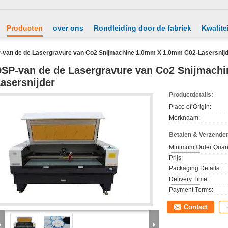
Producten
over ons
Rondleiding door de fabriek
Kwalite
-van de de Lasergravure van Co2 Snijmachine 1.0mm X 1.0mm C02-Lasersnij
SP-van de de Lasergravure van Co2 Snijmach
asersnijder
Productdetails:
Place of Origin:
Merknaam:
Betalen & Verzende
Minimum Order Quant
Prijs:
Packaging Details:
Delivery Time:
Payment Terms:
Contact