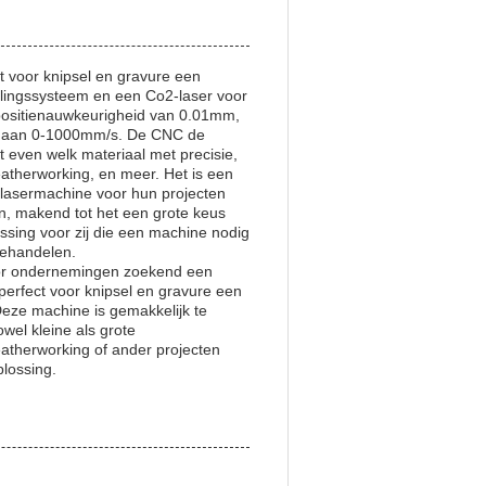
 voor knipsel en gravure een
elingssysteem en een Co2-laser voor
positienauwkeurigheid van 0.01mm,
n aan 0-1000mm/s. De CNC de
t even welk materiaal met precisie,
eatherworking, en meer. Het is een
 lasermachine voor hun projecten
n, makend tot het een grote keus
ssing voor zij die een machine nodig
behandelen.
oor ondernemingen zoekend een
perfect voor knipsel en gravure een
eze machine is gemakkelijk te
wel kleine als grote
atherworking of ander projecten
lossing.