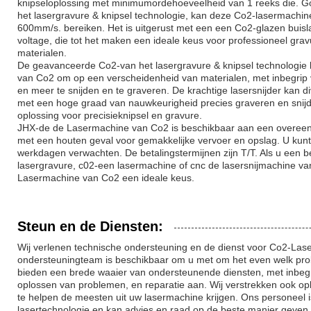
knipseloplossing met minimumordehoeveelheid van 1 reeks die. 
het lasergravure & knipsel technologie, kan deze Co2-lasermachin
600mm/s. bereiken. Het is uitgerust met een een Co2-glazen buis
voltage, die tot het maken een ideale keus voor professioneel grav
materialen.
De geavanceerde Co2-van het lasergravure & knipsel technologie
van Co2 om op een verscheidenheid van materialen, met inbegrip van
en meer te snijden en te graveren. De krachtige lasersnijder kan d
met een hoge graad van nauwkeurigheid precies graveren en snijde
oplossing voor precisieknipsel en gravure.
JHX-de de Lasermachine van Co2 is beschikbaar aan een overeen 
met een houten geval voor gemakkelijke vervoer en opslag. U kunt 
werkdagen verwachten. De betalingstermijnen zijn T/T. Als u een
lasergravure, c02-een lasermachine of cnc de lasersnijmachine va
Lasermachine van Co2 een ideale keus.
Steun en de Diensten:
Wij verlenen technische ondersteuning en de dienst voor Co2-Las
ondersteuningteam is beschikbaar om u met om het even welk pro
bieden een brede waaier van ondersteunende diensten, met inbegri
oplossen van problemen, en reparatie aan. Wij verstrekken ook op
te helpen de meesten uit uw lasermachine krijgen. Ons personeel 
lasertechnologie en kan advies en raad op de beste manier geven