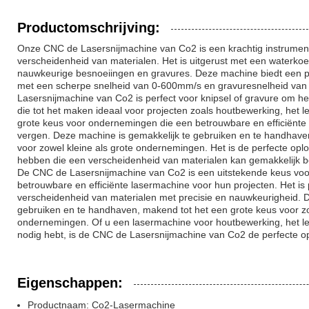
Productomschrijving:
Onze CNC de Lasersnijmachine van Co2 is een krachtig instrument
verscheidenheid van materialen. Het is uitgerust met een waterko
nauwkeurige besnoeiingen en gravures. Deze machine biedt een 
met een scherpe snelheid van 0-600mm/s en gravuresnelheid va
Lasersnijmachine van Co2 is perfect voor knipsel of gravure om he
die tot het maken ideaal voor projecten zoals houtbewerking, het l
grote keus voor ondernemingen die een betrouwbare en efficiënte
vergen. Deze machine is gemakkelijk te gebruiken en te handhave
voor zowel kleine als grote ondernemingen. Het is de perfecte oplo
hebben die een verscheidenheid van materialen kan gemakkelijk 
De CNC de Lasersnijmachine van Co2 is een uitstekende keus v
betrouwbare en efficiënte lasermachine voor hun projecten. Het is 
verscheidenheid van materialen met precisie en nauwkeurigheid. D
gebruiken en te handhaven, makend tot het een grote keus voor zo
ondernemingen. Of u een lasermachine voor houtbewerking, het le
nodig hebt, is de CNC de Lasersnijmachine van Co2 de perfecte op
Eigenschappen:
Productnaam: Co2-Lasermachine