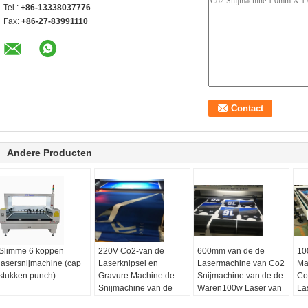
Tel.:
+86-13338037776
Fax:
+86-27-83991110
Andere Producten
Slimme 6 koppen
220V Co2-van de
600mm van de de
10
lasersnijmachine (cap
Laserknipsel en
Lasermachine van Co2
Ma
stukken punch)
Gravure Machine de
Snijmachine van de de
Co
Snijmachine van de
Waren100w Laser van
La
100 Wattslaser
RDworks de Zachte
me