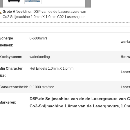
Grote Afbeelding :
DSP-van de de Lasergravure van
Co2 Snijmachine 1.0mm X 1.0mm C02-Lasersnijder
Scherpe
0-600mm/s
werk
nelheid:
Koelsysteem:
waterkoeling
Het w
Min Character
Het Engels 1.0mm X 1.0mm
Laser
ize:
Gravuresnelheid:
0-1000 mm/sec
Laser
DSP-de Snijmachine van de de Lasergravure van 
Markeren:
Co2-Snijmachine 1.0mm van de Lasergravure
1.0m
,