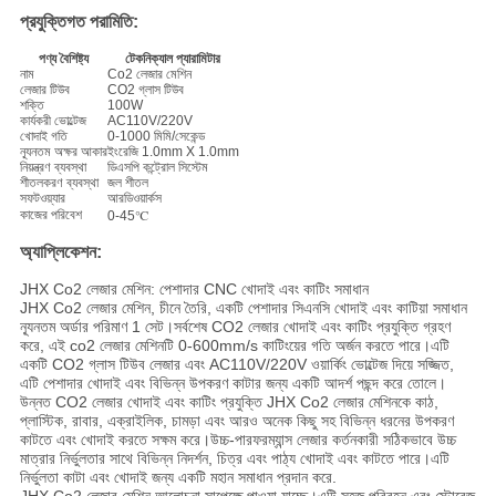
প্রযুক্তিগত পরামিতি:
পণ্য বৈশিষ্ট্য
টেকনিক্যাল প্যারামিটার
নাম
Co2 লেজার মেশিন
লেজার টিউব
CO2 গ্লাস টিউব
শক্তি
100W
কার্যকরী ভোল্টেজ
AC110V/220V
খোদাই গতি
0-1000 মিমি/সেকেন্ড
ন্যূনতম অক্ষর আকার
ইংরেজি 1.0mm X 1.0mm
নিয়ন্ত্রণ ব্যবস্থা
ডিএসপি কন্ট্রোল সিস্টেম
শীতলকরণ ব্যবস্থা
জল শীতল
সফটওয়্যার
আরডিওয়ার্কস
কাজের পরিবেশ
0-45℃
অ্যাপ্লিকেশন:
JHX Co2 লেজার মেশিন: পেশাদার CNC খোদাই এবং কাটিং সমাধান
JHX Co2 লেজার মেশিন, চীনে তৈরি, একটি পেশাদার সিএনসি খোদাই এবং কাটিয়া সমাধান
ন্যূনতম অর্ডার পরিমাণ 1 সেট।সর্বশেষ CO2 লেজার খোদাই এবং কাটিং প্রযুক্তি গ্রহণ
করে, এই co2 লেজার মেশিনটি 0-600mm/s কাটিংয়ের গতি অর্জন করতে পারে।এটি
একটি CO2 গ্লাস টিউব লেজার এবং AC110V/220V ওয়ার্কিং ভোল্টেজ দিয়ে সজ্জিত,
এটি পেশাদার খোদাই এবং বিভিন্ন উপকরণ কাটার জন্য একটি আদর্শ পছন্দ করে তোলে।
উন্নত CO2 লেজার খোদাই এবং কাটিং প্রযুক্তি JHX Co2 লেজার মেশিনকে কাঠ,
প্লাস্টিক, রাবার, এক্রাইলিক, চামড়া এবং আরও অনেক কিছু সহ বিভিন্ন ধরনের উপকরণ
কাটতে এবং খোদাই করতে সক্ষম করে।উচ্চ-পারফরম্যান্স লেজার কর্তনকারী সঠিকভাবে উচ্চ
মাত্রার নির্ভুলতার সাথে বিভিন্ন নিদর্শন, চিত্র এবং পাঠ্য খোদাই এবং কাটতে পারে।এটি
নির্ভুলতা কাটা এবং খোদাই জন্য একটি মহান সমাধান প্রদান করে.