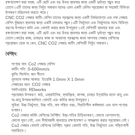
রক্ষণাবেক্ষণ করা সহজ, এটি ছোট এবং বড় উভয় ব্যবসার জন্য একটি দুর্দান্ত পছন্দ করে
তোলে।এটি তাদের জন্য নিখুঁত সমাধান যাদের এমন একটি মেশিন প্রয়োজন যা সহজেই বিভিন্ন
উপকরণ পরিচালনা করতে পারে।
CNC CO2 লেজার কাটিং মেশিন তাদের প্রকল্পের জন্য একটি নির্ভরযোগ্য এবং দক্ষ লেজার
মেশিন খুঁজছেন ব্যবসার জন্য একটি চমৎকার পছন্দ।এটি নির্ভুলতা এবং নির্ভুলতার সাথে বিভিন্ন
ধরণের উপকরণ কাটা এবং খোদাই করার জন্য উপযুক্ত।এই মেশিনটি ব্যবহার করা এবং
রক্ষণাবেক্ষণ করা সহজ, এটি ছোট এবং বড় উভয় ব্যবসার জন্য একটি দুর্দান্ত পছন্দ করে
তোলে।কাঠের কাজ, চামড়ার কাজ বা অন্যান্য প্রকল্পের জন্য আপনার লেজার মেশিনের
প্রয়োজন হোক না কেন, CNC CO2 লেজার কাটিং মেশিনটি নিখুঁত সমাধান।
বৈশিষ্ট্য:
পণ্যের নাম: Co2 লেজার মেশিন
কাটিং গতি: 0-600mm/s
কুলিং সিস্টেম: জল শীতল
ন্যূনতম অক্ষর আকার: ইংরেজি 1.0mm X 1.0mm
লেজারের ধরন: CO2 লেজার
সফটওয়্যার: RDworks
প্রযোজ্য উপকরণ: কাঠ, এক্রাইলিক, ফ্যাব্রিক, কাগজ, চামড়া ইত্যাদির মতো ধাতু এবং
অ-ধাতু উপকরণগুলিতে খোদাই এবং কাটার জন্য উপযুক্ত।
সুবিধা: উচ্চ নির্ভুলতা, উচ্চ গতি, কম শক্তি খরচ, স্থিতিশীল কর্মক্ষমতা এবং ভাল পণ্যের
গুণমান।
Co2 লেজার মার্কিং মেশিনের বৈশিষ্ট্য: উচ্চ-গতির চিহ্নিতকরণ, কোনো ভোগ্যপণ্য,
কোনো দূষণ নেই, এবং দীর্ঘমেয়াদী ব্যবহারে রক্ষণাবেক্ষণ ও সামঞ্জস্য করার প্রয়োজন নেই।
Co2 লেজার খোদাই মেশিনের বৈশিষ্ট্য: দ্রুত খোদাই গতি, উচ্চ নির্ভুলতা এবং শক্তিশালী
স্থায়িত্ব।