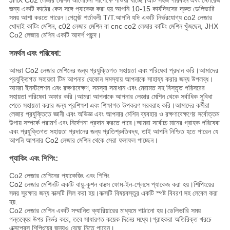
JHX Co2 লেজার মেশিন আলোচনা সাপেক্ষে পাওয়া যাচ্ছে।এটি সহজ পরিবহন এবং স্টোরেজ
জন্য একটি কাঠের কেস সঙ্গে প্যাকেজ করা হয়.আপনি 10-15 কার্যদিবসের দ্রুত ডেলিভারি
সময় আশা করতে পারেন।পেমেন্ট শর্তাবলী T/T.আপনি যদি একটি নির্ভরযোগ্য co2 লেজার
খোদাই কাটিং মেশিন, c02 লেজার মেশিন বা cnc co2 লেজার কাটিং মেশিন খুঁজছেন, JHX
Co2 লেজার মেশিন একটি আদর্শ পছন্দ।
সমর্থন এবং পরিষেবা:
আমরা Co2 লেজার মেশিনের জন্য প্রযুক্তিগত সহায়তা এবং পরিষেবা প্রদান করি।আমাদের
প্রযুক্তিগত সহায়তা টিম আপনার যেকোন সমস্যায় আপনাকে সাহায্য করার জন্য উপলব্ধ।
আমরা ইনস্টলেশন এবং রক্ষণাবেক্ষণ, সমস্যা সমাধান এবং মেরামত সহ বিস্তৃত পরিসরের
সহায়তা পরিষেবা অফার করি।আমরা আপনাকে আপনার লেজার মেশিন থেকে সর্বাধিক সুবিধা
পেতে সহায়তা করার জন্য প্রশিক্ষণ এবং শিক্ষাগত উপকরণ সরবরাহ করি।আমাদের কর্মীরা
লেজার প্রযুক্তিতে জ্ঞানী এবং অভিজ্ঞ এবং আপনার মেশিন ব্যবহার ও রক্ষণাবেক্ষণের সর্বোত্তম
উপায় সম্পর্কে পরামর্শ এবং নির্দেশনা প্রদান করতে পারে।আমরা সর্বোচ্চ মানের গ্রাহক পরিষেবা
এবং প্রযুক্তিগত সহায়তা প্রদানের জন্য প্রতিশ্রুতিবদ্ধ, তাই আপনি নিশ্চিত হতে পারেন যে
আপনি আপনার Co2 লেজার মেশিন থেকে সেরা ফলাফল পাচ্ছেন।
প্যাকিং এবং শিপিং:
Co2 লেজার মেশিনের প্যাকেজিং এবং শিপিং
Co2 লেজার মেশিনটি একটি বায়ু-কুশন বাক্সে ফোম-ইন-প্লেসে প্যাকেজ করা হয়।শিপিংয়ের
সময় সুরক্ষার জন্য বাক্সটি সিল করা হয়।বাক্সটি বিষয়বস্তুর একটি স্পষ্ট বিবরণ সহ লেবেল করা
হয়.
Co2 লেজার মেশিন একটি সম্মানিত ক্যারিয়ারের মাধ্যমে পাঠানো হয়।ডেলিভারি সময়
গন্তব্যের উপর নির্ভর করে, তবে সাধারণত কয়েক দিনের মধ্যে।গ্রাহকরা অতিরিক্ত খরচে
এক্সপ্রেস শিপিংয়ের জন্যও বেছে নিতে পারেন।