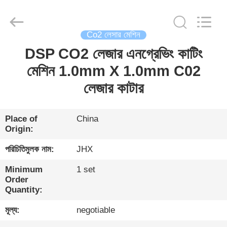
Wuhan
JinHaoXing
Photoelectric
Co.,Ltd.
All
Co2 লেসার মেশিন
Rights
Reserved.
DSP CO2 লেজার এনগ্রেভিং কাটিং
বাড়ি
মেশিন 1.0mm X 1.0mm C02
পণ্য
লেজার কাটার
আমাদের
Place of
China
Origin:
সম্পর্কে
পরিচিতিমুলক নাম:
JHX
কারখানা
Minimum
1 set
Order
সফর
Quantity:
মূল্য:
negotiable
মান