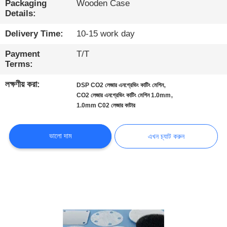
Packaging
Wooden Case
নিয়ন্ত্রণ
Details:
Delivery Time:
10-15 work day
আমাদের
সাথে
Payment
T/T
Terms:
যোগাযোগ
লক্ষণীয় করা:
,
DSP CO2 লেজার এনগ্রেভিং কাটিং মেশিন
করুন
,
CO2 লেজার এনগ্রেভিং কাটিং মেশিন 1.0mm
1.0mm C02 লেজার কাটার
খবর
ভালো দাম
এখন চ্যাট করুন
এখন
চ্যাট
করুন
COMPANY