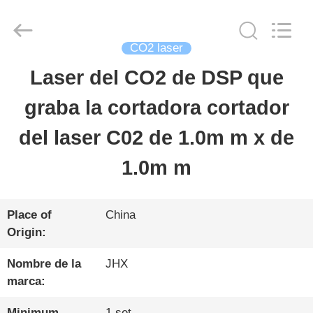
Wuhan
JinHaoXing
Photoelectric
Co.,Ltd.
CO2 laser
All
Rights
Laser del CO2 de DSP que
HOGAR
Reserved.
graba la cortadora cortador
PRODUCTOS
del laser C02 de 1.0m m x de
1.0m m
SOBRE
NOSOTROS
Place of
China
Origin:
VISITA
Nombre de la
JHX
marca:
A
Minimum
1 set