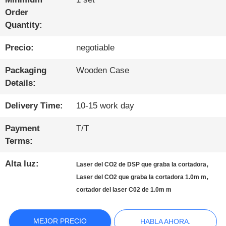
LA
Order
FÁBRICA
Quantity:
Precio:
negotiable
CONTROL
Packaging
Wooden Case
DE
Details:
CALIDAD
Delivery Time:
10-15 work day
Payment
T/T
CONTÁCTENOS
Terms:
Alta luz:
,
Laser del CO2 de DSP que graba la cortadora
,
NOTICIAS
Laser del CO2 que graba la cortadora 1.0m m
cortador del laser C02 de 1.0m m
HABLA
MEJOR PRECIO
HABLA AHORA.