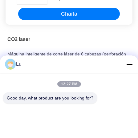
Charla
CO2 laser
Máquina inteligente de corte láser de 6 cabezas (perforación
de piezas de tapa)
Lu
máquina del corte y de grabado del laser del CO2 220V
cortadora del laser de 100 vatios
12:27 PM
cortadora suave del laser de las mercancías 100w de RDworks
Good day, what product are you looking for?
de la máquina del laser del CO2 de 600m m
Categorías Populares
Todos