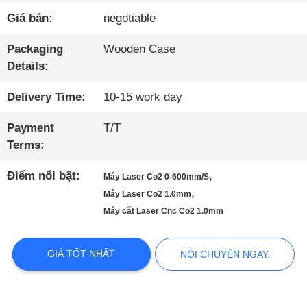
TÔI
Giá bán:
negotiable
Packaging
Wooden Case
THAM
Details:
QUAN
Delivery Time:
10-15 work day
NHÀ
Payment
T/T
Terms:
MÁY
Điểm nổi bật:
,
Máy Laser Co2 0-600mm/S
,
Máy Laser Co2 1.0mm
KIỂM
Máy cắt Laser Cnc Co2 1.0mm
SOÁT
GIÁ TỐT NHẤT
NÓI CHUYỆN NGAY.
CHẤT
LƯỢNG