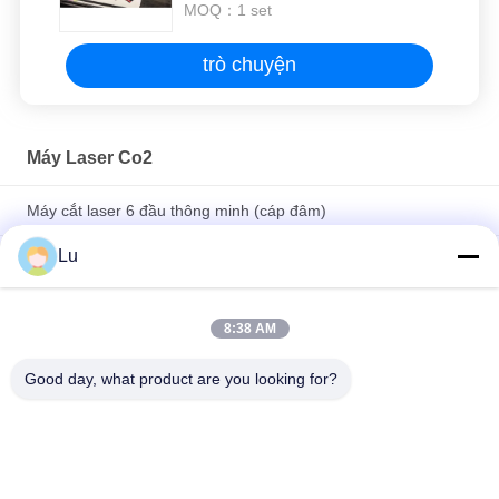
MOQ：
1 set
trò chuyện
Máy Laser Co2
Máy cắt laser 6 đầu thông minh (cáp đâm)
Lu
Máy cắt và khắc laser 220v Co2 Máy cắt laser 100 Watt
Máy Laser Co2 600mm Máy cắt Laser mềm RDworks Ware
8:38 AM
100w
Good day, what product are you looking for?
Danh mục phổ biến
Tất cả
các
Máy Laser Co2
Máy Laser Galvo