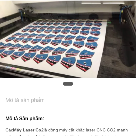
LIÊN
HỆ
VỚI
CHÚNG
TÔI
TIN
Mô tả sản phẩm
TỨC
Mô tả Sản phẩm:
NÓI
Các
Máy Laser Co2
là dòng máy cắt khắc laser CNC CO2 mạnh