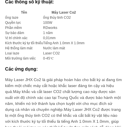
Các thông số kỹ thuật:
Tên
Máy Laser Co2
ống laze
ống thủy tinh CO2
Quyền lực
100W
Phần mềm
RDworks
Sự bảo đảm
1 năm
Vị trí chính xác
0,01mm
Kích thước ký tự tối thiểu
Tiếng Anh 1.0mm X 1.0mm
Hệ thống làm mát
Nước làm mát
Loại laze
Laser CO2
Môi trường làm việc
0-45℃
Các ứng dụng:
Máy Laser JHX Co2 là giải pháp hoàn hảo cho bất kỳ ai đang tìm
kiếm một chiếc máy cắt hoặc khắc laser đáng tin cậy và hiệu
quả.Máy khắc và cắt laser CO2 chất lượng cao này được sản
xuất với độ chính xác cao tại Trung Quốc và được bảo hành một
năm, khiến nó trở thành lựa chọn tuyệt vời cho mục đích sử
dụng cá nhân và chuyên nghiệp.Máy Laser JHX Co2 được trang
bị một ống thủy tinh CO2 có thể khắc và cắt bất kỳ vật liệu nào
với kích thước ký tự tối thiểu là tiếng Anh 1.0mm X 1.0mm, giúp