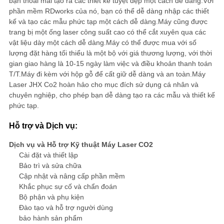
bạn thoải mái tạo ra các thiết kế tuyệt đẹp một cách dễ dàng.Với
phần mềm RDworks của nó, bạn có thể dễ dàng nhập các thiết
kế và tạo các mẫu phức tạp một cách dễ dàng.Máy cũng được
trang bị một ống laser công suất cao có thể cắt xuyên qua các
vật liệu dày một cách dễ dàng.Máy có thể được mua với số
lượng đặt hàng tối thiểu là một bộ với giá thương lượng, với thời
gian giao hàng là 10-15 ngày làm việc và điều khoản thanh toán
T/T.Máy đi kèm với hộp gỗ để cất giữ dễ dàng và an toàn.Máy
Laser JHX Co2 hoàn hảo cho mục đích sử dụng cá nhân và
chuyên nghiệp, cho phép bạn dễ dàng tạo ra các mẫu và thiết kế
phức tạp.
Hỗ trợ và Dịch vụ:
Dịch vụ và Hỗ trợ Kỹ thuật Máy Laser CO2
Cài đặt và thiết lập
Bảo trì và sửa chữa
Cập nhật và nâng cấp phần mềm
Khắc phục sự cố và chẩn đoán
Bộ phận và phụ kiện
Đào tạo và hỗ trợ người dùng
bảo hành sản phẩm