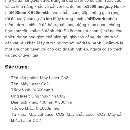
CHUYỆN
mẽ và đa năng.Nó được trang bị đầu laser có độ chính xác cao
và có khả năng khắc và cắt với tốc độ lên tới
1000mm/giây
.Nó có
NGAY.
một
400mm X 600mm
khu vực khắc, cung cấp không gian rộng
rãi để xử lý các dự án lớn.Máy tương thích với
RDworks
phần
mềm, được thiết kế để hỗ trợ các hoạt động khác nhau, chẳng
hạn như cắt, khắc và đánh dấu.Đó là một lựa chọn lý tưởng cho
COMPANY
nhiều dự án bao gồm chế biến gỗ, giấy thủ công, da, nhựa và
các vật liệu khác.Máy được hỗ trợ bởi một
bảo hành 1 năm
và là
NEWS
một lựa chọn tuyệt vời cho các doanh nghiệp, người có sở thích
và các chuyên gia.
Đặc trưng:
SITEMAP
Tên sản phẩm: Máy Laser Co2
Tên: Máy Laser Co2
PRIVACY
Tốc độ cắt: 0-600mm/s
Ống laser: Ống thủy tinh CO2
POLICY
Diện tích khắc: 400mm X 600mm
Tốc độ khắc: 0-1000mm/s
Từ khóa: Máy cắt Laser CO2, Máy khắc Laser CO2, Máy cắt
khắc Laser CO2