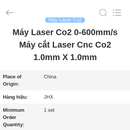
-
2026
Wuhan
JinHaoXing
Máy Laser Co2
Photoelectric
Co.,Ltd.
Máy Laser Co2 0-600mm/s
TRANG
All
Rights
Reserved.
Máy cắt Laser Cnc Co2
CHỦ
1.0mm X 1.0mm
CÁC
SẢN
Place of
China
Origin:
PHẨM
Hàng hiệu:
JHX
VỀ
Minimum
1 set
Order
CHÚNG
Quantity: