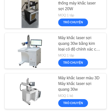
thống máy khắc laser
TRANG
sợi 20W
WEB
MOQ:1 tập
TRÒ CHUYỆN
PRIVACY
POLICY
Máy khắc laser sợi
quang 30w bằng kim
loại có độ chính xác cao
Tốc độ đánh dấu 0 -
MOQ:1 tập
120000mm / phút
TRÒ CHUYỆN
Máy khắc laser màu 3D
Máy khắc laser sợi
quang 30w
MOQ:1 bộ
TRÒ CHUYỆN