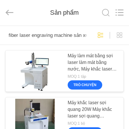
derlandse
ληνικά
日
Sản phẩm
本語
한국
العرب
हिन्दी
Türkçe
TRANG
ndonesia
iếng Việt
fiber laser engraving machine sản xuất trực tuyến
CHỦ
ไทย
বাংলা
فارسی
Polski
Máy làm mát bằng sợi
CÁC
laser làm mát bằng
SẢN
Trung
nước, Máy khắc laser
Quốc
tốt
PHẨM
sợi 30w
MOQ:1 tập
chất
lượng
Máy
TRÒ CHUYỆN
Laser
Co2
VỀ
supplier.
Copyright
©
CHÚNG
Máy khắc laser sợi
2019
-
quang 20W Máy khắc
TÔI
2026
Wuhan
laser sợi quang
JinHaoXing
Photoelectric
200x200
MOQ:1 bộ
Co.,Ltd.
All