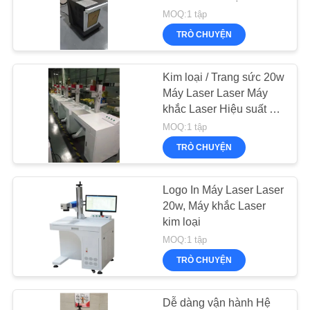
TÔI
MOQ:1 tập
TRÒ CHUYỆN
TIN
TỨC
Kim loại / Trang sức 20w
Máy ​​Laser Laser Máy
khắc Laser Hiệu suất ổn
NÓI
định
MOQ:1 tập
CHUYỆN
TRÒ CHUYỆN
NGAY.
Logo In Máy Laser Laser
20w, Máy khắc Laser
COMPANY
kim loại
NEWS
MOQ:1 tập
TRÒ CHUYỆN
SƠ
ĐỒ
Dễ dàng vận hành Hệ