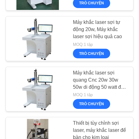
THAM
TRÒ CHUYỆN
Rights
Reserved.
QUAN
NHÀ
Máy khắc laser sợi tự
động 20w, Máy khắc
MÁY
laser sợi hiệu quả cao
MOQ:1 tập
KIỂM
TRÒ CHUYỆN
SOÁT
CHẤT
Máy khắc laser sợi
quang Cnc 20w 30w
LƯỢNG
50w di động 50 watt để
khắc kim loại
MOQ:1 tập
LIÊN
TRÒ CHUYỆN
HỆ
VỚI
Thiết bị tùy chỉnh sợi
laser, máy khắc laser để
CHÚNG
bàn cho kim loại