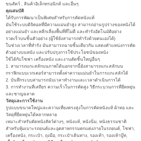
POLICY
ขนสัตว์ , สินค้าอิเล็กทรอนิกส์ และอื่นๆ
คุณสมบัติ
ได้รับการพัฒนาเป็นพิเศษสำหรับการตัดหนังแท้
มันใช้ระบบดิจิตอลที่มีความแม่นยำสูง สามารถอ่านรูปร่างของหนังได้
อย่างแม่นยำ และหลีกเลี่ยงพื้นที่ที่ไม่ดี และทำรังอัตโนมัติอย่าง
รวดเร็วบนชิ้นตัวอย่าง (ผู้ใช้ยังสามารถทำรังด้วยตนเองได้)
ในช่วงเวลาที่ทำรัง มันสามารถฉายชิ้นเดียวกัน แสดงตำแหน่งการตัด
ตัวอย่างบนหนัง และปรับปรุงการใช้ประโยชน์ของหนัง
ใช้ได้กับโซฟา เครื่องหนัง และงานตัดชิ้นใหญ่อื่นๆ
1. สามารถแกะสลักบนภาพได้นอกจากนี้ยังสามารถแกะสลักบน
กราฟิกแบบเวกเตอร์สามารถตั้งค่าความแม่นยำในการแกะสลักได้
2. บันทึกระบบสามารถนับเวลาทำงานและเวลาดำเนินการได้
3. การทำงานที่เสถียร ความเร็วในการตัดสูง วิธีกระบวนการที่ยืดหยุ่น
และชาญฉลาด
วัสดุและการใช้งาน
รูปแบบขนาดใหญ่และความเที่ยงตรงสูงในการตัดหนังแท้ ผ้าทอ และ
วัสดุที่ยืดหยุ่นได้หลากหลาย
เหมาะสำหรับตัดหนังสัตว์ต่างๆ, หนังแท้, หนังนิ่ม, หนังธรรมชาติ
สำหรับหุ้มเบาะรถยนต์และอุตสาหกรรมตกแต่งภายในรถยนต์, โซฟา,
เครื่องหนัง, กระเป๋า, ถุงมือ, กระเป๋าเดินทาง, รองเท้า, รองเท้าบู๊ท,