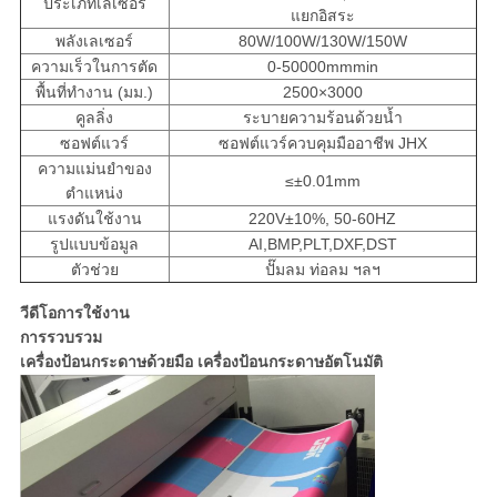
ประเภทเลเซอร์
แยกอิสระ
พลังเลเซอร์
80W/100W/130W/150W
ความเร็วในการตัด
0-50000mmmin
พื้นที่ทำงาน (มม.)
2500×3000
คูลลิ่ง
ระบายความร้อนด้วยน้ำ
ซอฟต์แวร์
ซอฟต์แวร์ควบคุมมืออาชีพ JHX
ความแม่นยำของ
≤±0.01mm
ตำแหน่ง
แรงดันใช้งาน
220V±10%, 50-60HZ
รูปแบบข้อมูล
AI,BMP,PLT,DXF,DST
ตัวช่วย
ปั๊มลม ท่อลม ฯลฯ
วีดีโอการใช้งาน
การรวบรวม
เครื่องป้อนกระดาษด้วยมือ เครื่องป้อนกระดาษอัตโนมัติ