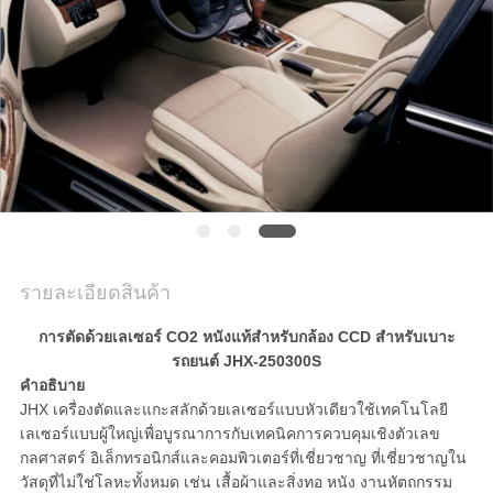
พูด
คุย
กัน
ตอน
นี้
รายละเอียดสินค้า
COMPANY
NEWS
การตัดด้วยเลเซอร์ CO2 หนังแท้สำหรับกล้อง CCD สำหรับเบาะ
รถยนต์ JHX-250300S
คำอธิบาย
SITEMAP
JHX เครื่องตัดและแกะสลักด้วยเลเซอร์แบบหัวเดียวใช้เทคโนโลยี
เลเซอร์แบบผู้ใหญ่เพื่อบูรณาการกับเทคนิคการควบคุมเชิงตัวเลข
กลศาสตร์ อิเล็กทรอนิกส์และคอมพิวเตอร์ที่เชี่ยวชาญ ที่เชี่ยวชาญใน
PRIVACY
วัสดุที่ไม่ใช่โลหะทั้งหมด เช่น เสื้อผ้าและสิ่งทอ หนัง งานหัตถกรรม