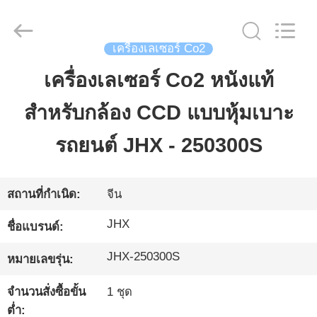
2026
Wuhan
JinHaoXing
Photoelectric
Co.,Ltd.
เครื่องเลเซอร์ Co2
All
Rights
Reserved.
เครื่องเลเซอร์ Co2 หนังแท้
บ้าน
สำหรับกล้อง CCD แบบหุ้มเบาะ
สินค้า
รถยนต์ JHX - 250300S
เกี่ยว
สถานที่กำเนิด:
จีน
กับ
JHX
ชื่อแบรนด์:
เรา
JHX-250300S
หมายเลขรุ่น:
จำนวนสั่งซื้อขั้น
1 ชุด
ทัวร์
ต่ำ: