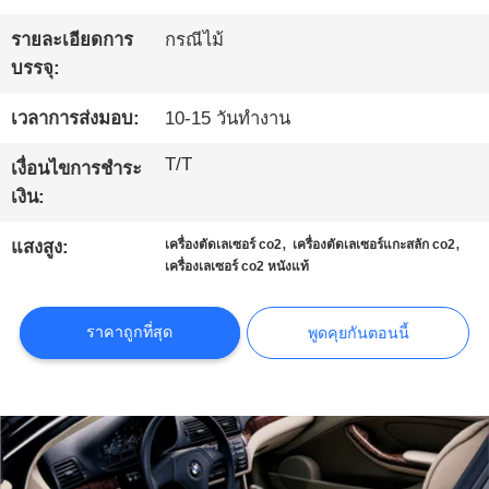
โรงงาน
รายละเอียดการ
กรณีไม้
บรรจุ:
การ
เวลาการส่งมอบ:
10-15 วันทำงาน
ควบคุม
T/T
เงื่อนไขการชำระ
เงิน:
คุณภาพ
,
,
แสงสูง:
เครื่องตัดเลเซอร์ co2
เครื่องตัดเลเซอร์แกะสลัก co2
เครื่องเลเซอร์ co2 หนังแท้
ติดต่อ
ราคาถูกที่สุด
พูดคุยกันตอนนี้
เรา
ข่าว