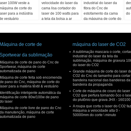
laser 100W veste a
velocidade do laser da
industrial do laser da
de
máquina de corte do
cama lisa cortador do
fibra do Cnc de
au
laser para a indústria
laser de 100 watts para
estofamento da cama
do
de vestuário
a tela da bolsa a ar
da máquina de corte do
laser
Máquina de corte de
máquina do laser de CO2
A sublimação mascara o corte, corta
Sportwear da sublimação
industrial do laser da tela da
sublimação, máquina de gravura 1
Máquina de corte de pano do Cnc de
do laser do CO2
Sportwear, máquina de corte
automatizada de pano
Grande máquina de corte do laser d
CO2 do Cnc do tamanho para cortar
Máquina de corte feita sob encomenda
bandeira nacional das bandeiras da
de pano do Cnc, máquina de corte do
bandeira da propaganda
laser para a matéria têxtil & vestuário
Corte de máquina de couro do laser
Identificação inteligente automática da
CO2 que perfura tornando ôco o las
máquina de corte 80w/100w de pano
do plutônio que grava JHX - 160100
do laser
A roupa que corta o laser do CO2 faz
Máquina de corte livre de pano do Cnc
máquina a velocidade alta 0 -
da manutenção, máquina de corte
50000mm do corte \ minuto
automatizada de pano