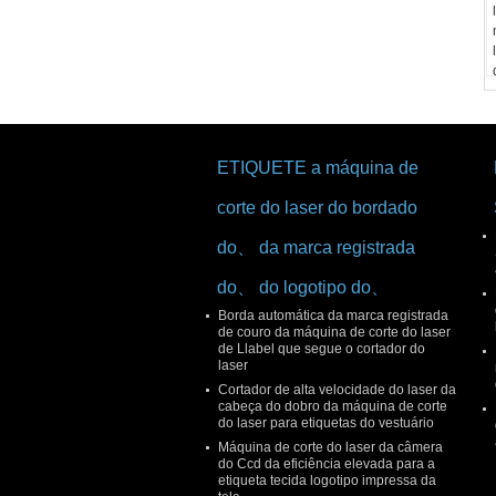
ETIQUETE a máquina de
corte do laser do bordado
do、 da marca registrada
do、 do logotipo do、
Borda automática da marca registrada
de couro da máquina de corte do laser
de Llabel que segue o cortador do
laser
Cortador de alta velocidade do laser da
cabeça do dobro da máquina de corte
do laser para etiquetas do vestuário
Máquina de corte do laser da câmera
do Ccd da eficiência elevada para a
etiqueta tecida logotipo impressa da