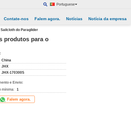
Portuguese
Contate-nos
Falem agora.
Notícias
Notícia da empresa
Sailcloth do Paraglider
s produtos para o
:
China
JHX
JHX-170300S
ento e Envio:
m mínima:
1
Falem agora.