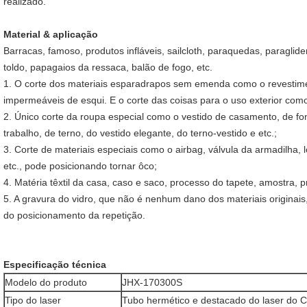
realizado.
Material & aplicação
Barracas, famoso, produtos infláveis, sailcloth, paraquedas, paraglider
toldo, papagaios da ressaca, balão de fogo, etc.
1. O corte dos materiais esparadrapos sem emenda como o revestimen
impermeáveis de esqui. E o corte das coisas para o uso exterior como
2. Único corte da roupa especial como o vestido de casamento, de fo
trabalho, de terno, do vestido elegante, do terno-vestido e etc.;
3. Corte de materiais especiais como o airbag, válvula da armadilha, l
etc., pode posicionando tornar ôco;
4. Matéria têxtil da casa, caso e saco, processo do tapete, amostra,
5. A gravura do vidro, que não é nenhum dano dos materiais originais
do posicionamento da repetição.
Especificação técnica
Modelo do produto
JHX-170300S
Tipo do laser
Tubo hermético e destacado do laser do 