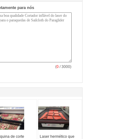
etamente para nós
(
0
/ 3000)
quina de corte
Laser hermético que