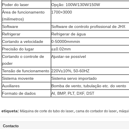
Poder do laser
Opção: 100W/130W/150W
Área de funcionamento
1700×3000
(milímetros)
Software
Software de controlo profissional de JHX
Refrigerar
Refrigerar de água
Cortando a velocidade
0-50000mmmin
Precisão do lugar
≤±0.02mm
Cortando o controle de
Ajustar-se possível
poder
Tensão de funcionamento
220V±10%, 50-60HZ
Sistema movente
Sistema servo importado
Auxiliares
Bomba de vento, tubulação etc. do vento
Formato de dados
AI, BMP, PLT, DXF, DST
,
,
etiqueta:
Máquina de corte do tubo do laser
cama do cortador do laser
máquin
Contacto