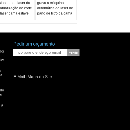
stacada do laser da
grava a máquina
tomatização do corte
automática do laser de
 laser cama estável
pano de filtro da cama
Pedir um orçamento
dor
Envie
00w
o
 a
E-Mail
Mapa do Site
|
 do
er
 à