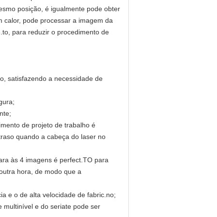
mesmo posição, é igualmente pode obter
um calor, pode processar a imagem da
e.to, para reduzir o procedimento de
são, satisfazendo a necessidade de
gura;
nte;
imento de projeto de trabalho é
traso quando a cabeça do laser no
ara às 4 imagens é perfect.TO para
 outra hora, de modo que a
a e o de alta velocidade de fabric.no;
 multinível e do seriate pode ser