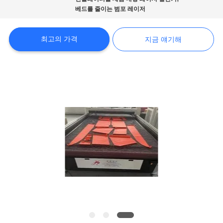
해
베드를 줄이는 범포 레이저
공
최고의 가격
지금 얘기해
장
견
학
품
질
관
리