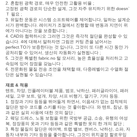
해
2. 혼합된 광학 경로, 매우 안전한 고활용 비율 ;
고정된 광학 경로의 단순한 설계, 그것 자주 유지하기 위한 doesn`
Ｔ 필요 ;
3. 유일한 운동은 시스템 소프트웨어를 제어합니다, 일하는 설계순
COMPANY
서가 완벽합니다. 레이저가 조절에서 진행할 때 변동과 지연이 위
에가 아니다는 것을 보증합니다 ;
NEWS
4. CAD와 협력하시오 그러면 그것은 즉각적 절단을 완성할 수 있
습니다. 4에 대해서 말하자면 그림은 커팅 존을 넘어서는
perfect.TO가 보증한다는 것 입니다, 그것이 또 다른 시간 동안 가
SITEMAP
공처리할 수 있어서, 생산의 자동화가 실현됩니다 ;
5. 그것은 특별한 fabric.no 털 모서리, 높은 효율성을 처리하고 고
속임에 있어 장점을 갖늡니다 ;
6. 전문화된 물질 전송 조언을 채택할 때, 다중레벨이고 수열화 절
PRIVACY
단은 실현될 수 있습니다.
POLICY
재료 & 적용
텐트, 차양, 인플레이터블 제품, 범포, 낙하산, 패러글라이더, 패러
세일, 고무 보트, 덮개, 차양, 서프 비행기, 열기구, 기타 등등.
1. 정장과 기타 등등을 뛰어들게 하면서, 이음새가 없는 접착제의
절단은 방수 코드를 스키를 타는 것 좋아합니다. 와 텐트, 침낭, 등
과 같은 실외 사용에 대한 것의 절단 ;
2. 웨딩 드레스, 노동 보험을 위한 국방부 공급, 소송, 유행의 여성
복, 정장풍의 옷과 기타 등등과 같은 특별한 옷의 한 개의 절단 ;
3. 특정 물질의 절단은 에어백, 트랩 밸브, 캔버스, 낙하산, 소파, 자
동차 내부와 기타 등등을 좋아합니다, 그것이 위치결정 할로우잉