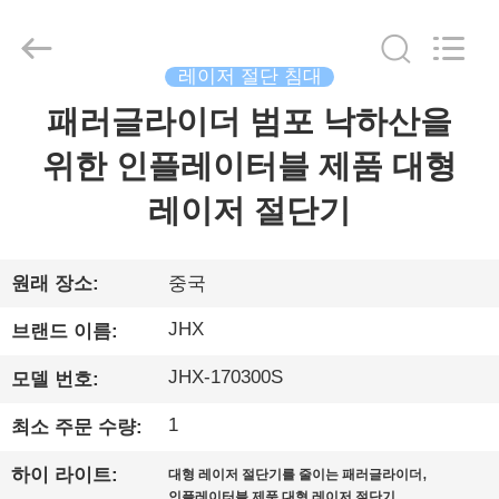
supplier.
Copyright
©
2019
-
레이저 절단 침대
2026
Wuhan
JinHaoXing
패러글라이더 범포 낙하산을
집
Photoelectric
Co.,Ltd.
All
위한 인플레이터블 제품 대형
Rights
Reserved.
제
레이저 절단기
품
원래 장소:
중국
우
JHX
브랜드 이름:
리
JHX-170300S
모델 번호:
에
1
최소 주문 수량:
대
,
하이 라이트:
대형 레이저 절단기를 줄이는 패러글라이더
,
인플레이터블 제품 대형 레이저 절단기