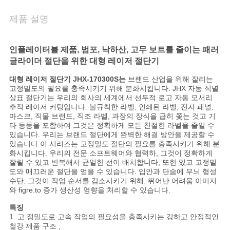
문
의
제품 설명
하
인플레이터블 제품, 범포, 낙하산, 고무 보트를 줄이는 패러
기
글라이더 절단을 위한 대형 레이저 절단기
대형 레이저 절단기 JHX-170300S는
브랜드 산업을 위해 잘리는
고정밀도의 필요를 충족시키기 위해 분화시킵니다. JHX 자동 식별
뉴
상표 절단기는 우리의 회사의 세계에서 선두적 로고 자동 모서리
추적 레이저 커팅입니다. 불규칙한 라벨, 인쇄된 라벨, 전자 패널,
스
마스크, 직물 브랜드, 직조 라벨, 과장의 장식을 급히 쫓는 것고 기
타 등등을 포함하여 그것은 정확하게 모든 친절한 라벨을 줄일 수
있습니다. 우리는 브랜드 절단에게 완벽한 해결 방안을 제공할 수
있습니다.이 시리즈는 고정밀도 절단의 필요를 충족시키기 위해 분
지
화시킵니다. 우리의 전문 소프트웨어와 협력하, 그것이 정확하게
잘릴 수 있고 반복해서 균일한 선이 배치합니다, 또한 있고 고정밀
금
도와 매끄러운 절단을 얻을 수 있습니다. 입안과 단숨에 무늬 형성
수단, 그것이 작업 순서를 감소시키기 위해, 뛰어난 어려움 이미지
와 figre.to 증가 생산성 영향을 처리할 수 있습니다.
얘
특징
기
1. 고 정밀도로 고속 작업의 필요성을 충족시키는 강하고 안정적인
철강 제품 구조 ;