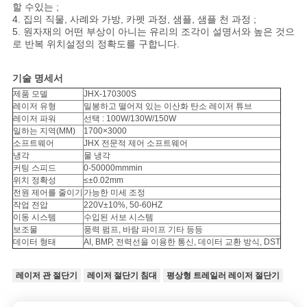
할 수있는 ;
4. 집의 직물, 사례와 가방, 카펫 과정, 샘플, 샘플 천 과정 ;
5. 원자재의 어떤 부상이 아니는 유리의 조각이 설명서와 높은 것으
로 반복 위치설정의 정확도를 구합니다.
기술 명세서
제품 모델
JHX-170300S
레이저 유형
밀봉하고 떨어져 있는 이산화 탄소 레이저 튜브
레이저 파워
선택 : 100W/130W/150W
일하는 지역(MM)
1700×3000
소프트웨어
JHX 전문적 제어 소프트웨어
냉각
물 냉각
커팅 스피드
0-50000mmmin
위치 정확성
≤±0.02mm
전원 제어를 줄이기
가능한 미세 조정
작업 전압
220V±10%, 50-60HZ
이동 시스템
수입된 서보 시스템
보조물
풍력 펌프, 바람 파이프 기타 등등
데이터 형태
AI, BMP, 전력선을 이용한 통신, 데이터 교환 방식, DST
레이저 관 절단기
레이저 절단기 침대
평상형 트레일러 레이저 절단기