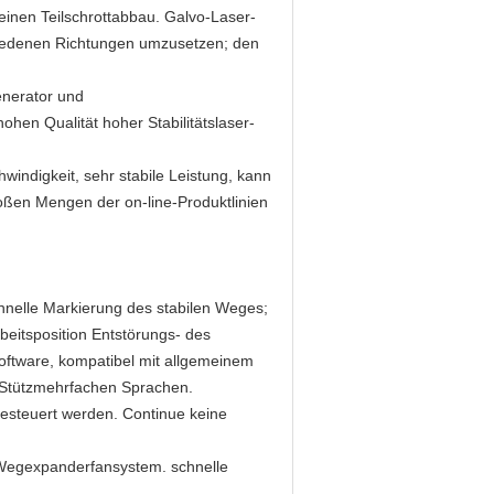
einen Teilschrottabbau. Galvo-Laser-
hiedenen Richtungen umzusetzen; den
nerator und
hen Qualität hoher Stabilitätslaser-
indigkeit, sehr stabile Leistung, kann
roßen Mengen der on-line-Produktlinien
nelle Markierung des stabilen Weges;
Arbeitsposition Entstörungs- des
oftware, kompatibel mit allgemeinem
d Stützmehrfachen Sprachen.
gesteuert werden. Continue keine
Wegexpanderfansystem. schnelle