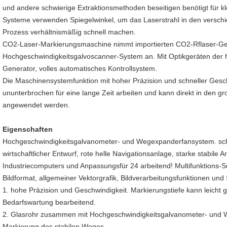
und andere schwierige Extraktionsmethoden beseitigen benötigt für kl
Systeme verwenden Spiegelwinkel, um das Laserstrahl in den versc
Prozess verhältnismäßig schnell machen.
CO2-Laser-Markierungsmaschine nimmt importierten CO2-Rflaser-Ge
Hochgeschwindigkeitsgalvoscanner-System an. Mit Optikgeräten der ho
Generator, volles automatisches Kontrollsystem.
Die Maschinensystemfunktion mit hoher Präzision und schneller Geschw
ununterbrochen für eine lange Zeit arbeiten und kann direkt in den g
angewendet werden.
Eigenschaften
Hochgeschwindigkeitsgalvanometer- und Wegexpanderfansystem. sch
wirtschaftlicher Entwurf, rote helle Navigationsanlage, starke stabile 
Industriecomputers und Anpassungsfür 24 arbeitend! Multifunktions-S
Bildformat, allgemeiner Vektorgrafik, Bildverarbeitungsfunktionen un
1. hohe Präzision und Geschwindigkeit. Markierungstiefe kann leicht 
Bedarfswartung bearbeitend.
2. Glasrohr zusammen mit Hochgeschwindigkeitsgalvanometer- und 
Markierung des stabilen Weges