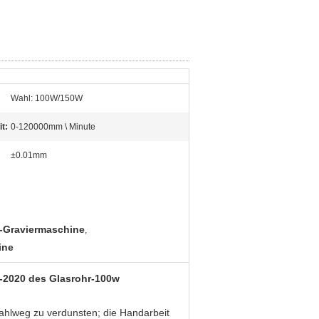
Wahl: 100W/150W
t:
0-120000mm \ Minute
±0.01mm
r-Graviermaschine
,
ine
-2020 des Glasrohr-100w
ahlweg zu verdunsten; die Handarbeit