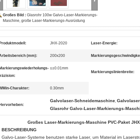
Großes Bild :
Glasrohr 100w Galvo-Laser-Markierungs-
Maschine, große Laser-Markierungs-Ausrüstung
Produktmodell:
JHX-2020
Laser-Energie:
Arbeitsbereich (mm):
200x200
Markierungsgeschwindigkei
Markierungswiederholungs-
≤±0.01mm
Markierungslinienbreite:
räzision:
WMin-Charakter:
0.30mm
Galvolaser-Schneidemaschine
Galvolase
,
Hervorheben:
Glasrohr Galvo-Laser-Markierungs-Masch
Großes Laser-Markierungs-Maschine PVC-Paket JHX
BESCHREIBUNG
Galvo-Laser-Systeme benutzen starke Laser, um Material im Laserstr