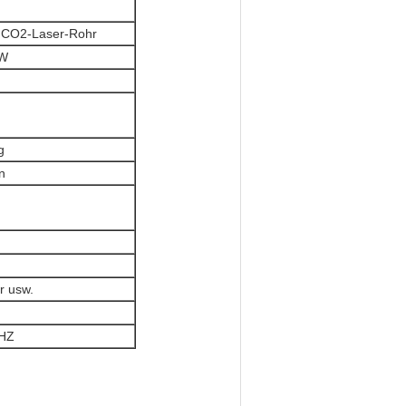
 CO2-Laser-Rohr
0W
g
n
r usw.
0HZ