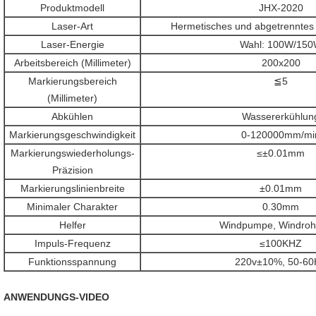
Produktmodell
JHX-2020
Laser-Art
Hermetisches und abgetrenntes
Laser-Energie
Wahl: 100W/15
Arbeitsbereich (Millimeter)
200x200
Markierungsbereich
≦5
(Millimeter)
Abkühlen
Wassererkühlun
Markierungsgeschwindigkeit
0-120000mm/mi
Markierungswiederholungs-
≤±0.01mm
Präzision
Markierungslinienbreite
±0.01mm
Minimaler Charakter
0.30mm
Helfer
Windpumpe, Windroh
Impuls-Frequenz
≤100KHZ
Funktionsspannung
220v±10%, 50-6
ANWENDUNGS-VIDEO