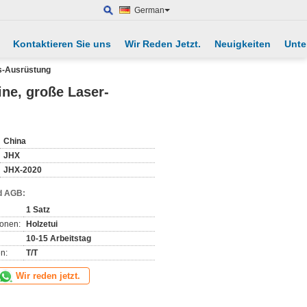
German
Kontaktieren Sie uns
Wir Reden Jetzt.
Neuigkeiten
Unte
s-Ausrüstung
ne, große Laser-
China
JHX
JHX-2020
d AGB:
1 Satz
ionen:
Holzetui
10-15 Arbeitstag
n:
T/T
Wir reden jetzt.