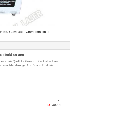
,
chine
Galvolaser-Graviermaschine
e direkt an uns
(
0
/ 3000)