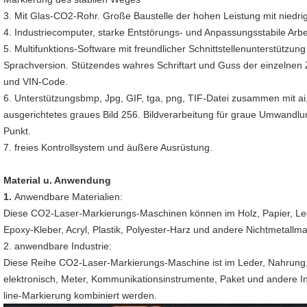
3. Mit Glas-CO2-Rohr. Große Baustelle der hohen Leistung mit niedri
4. Industriecomputer, starke Entstörungs- und Anpassungsstabile Arbei
5. Multifunktions-Software mit freundlicher Schnittstellenunterstützu
Sprachversion. Stützendes wahres Schriftart und Guss der einzelnen
und VIN-Code.
6. Unterstützungsbmp, Jpg, GIF, tga, png, TIF-Datei zusammen mit ai, 
ausgerichtetes graues Bild 256. Bildverarbeitung für graue Umwand
Punkt.
7. freies Kontrollsystem und äußere Ausrüstung.
Material u. Anwendung
1.
Anwendbare Materialien:
Diese CO2-Laser-Markierungs-Maschinen können im Holz, Papier, Lede
Epoxy-Kleber, Acryl, Plastik, Polyester-Harz und andere Nichtmetallma
2. anwendbare Industrie:
Diese Reihe CO2-Laser-Markierungs-Maschine ist im Leder, Nahrung, G
elektronisch, Meter, Kommunikationsinstrumente, Paket und andere Ind
line-Markierung kombiniert werden.