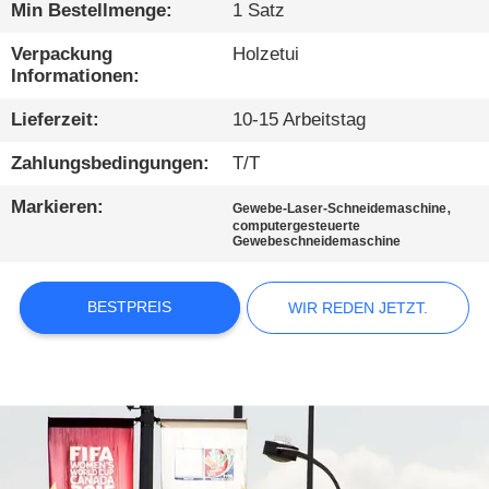
KONTAKTIEREN
Min Bestellmenge:
1 Satz
SIE
Verpackung
Holzetui
UNS
Informationen:
Lieferzeit:
10-15 Arbeitstag
NEUIGKEITEN
Zahlungsbedingungen:
T/T
Markieren:
,
WIR
Gewebe-Laser-Schneidemaschine
computergesteuerte
REDEN
Gewebeschneidemaschine
JETZT.
BESTPREIS
WIR REDEN JETZT.
COMPANY
NEWS
SITEMAP