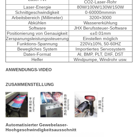
CO2-Laser-Rohr
Laser-Energie
80W/100W/130W/150W
Schnittgeschwindigkeit
0-60000mmmin
Arbeitsbereich (Millimeter)
3200×3000
Abkühlen
Wassererkühlung
Software
JHX Berufssteuer-Software
Positionierung von Genauigkeit
≤±0.01mm
Zerspanungsleistungssteuerung
Einstellen möglich
Funktions-Spannung
220V±10%, 50-60HZ
Bewegliches System
Importiertes Servosystem
Daten-Format
AI, BMP, PLT, DXF, DST
Helfer
Windpumpe, Windrohr usw.
ANWENDUNGS-VIDEO
ZUSAMMENSTELLUNG
Automatisierter Gewebe
laser-
Hochgeschwindigkeitsausschnitt