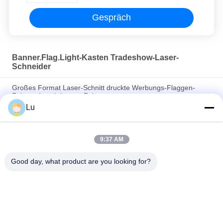
Gespräch
Banner.Flag.Light-Kasten Tradeshow-Laser-
Schneider
Großes Format Laser-Schnitt druckte Werbungs-Flaggen-
Fahnen-Leuchtkasten-Zelt
Lu
Automatischer Gewebe-Schneider große Fahnen-Flaggen-
Lasers mit CD-Kamera
9:37 AM
Der Laser-2000×1600 Acrylschneidemaschine Fahnen-
Schneidemaschine-150W
Good day, what product are you looking for?
Beliebte Kategorien
Alle
CO2-Laser-
Galvo-Laser-
Maschine
Maschine