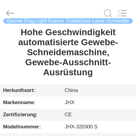
Wuhan
JinHaoXing
Photoelectric
Co.,Ltd.
All
Banner.Flag.Light-Kasten Tradeshow-Laser-Schneider
Rights
Reserved.
Hohe Geschwindigkeit
HEIM
automatisierte Gewebe-
PRODUKTE
Schneidemaschine,
Gewebe-Ausschnitt-
ÜBER
Ausrüstung
UNS
Herkunftsort:
China
WERKSBESICHTIGUNG
Markenname:
JHX
Zertifizierung:
CE
QUALITÄTSKONTROLLE
Modellnummer:
JHX-320300 S