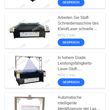
KONTAKTIEREN
Steuerung
GESPRÄCH
SIE
UNS
Arbeiten Sie Stoff-
Schneidemaschine des
Kleid/Laser schnelle
NEUIGKEITEN
Schnittgeschwindigkeits-
MOQ:1 Satz
Stall-Leistung um
GESPRÄCH
WIR
REDEN
In hohem Grade
JETZT.
Leistungsfähigkeits-
Laser-Stoff-
Schneidemaschine für
MOQ:1 Satz
COMPANY
Sport-
GESPRÄCH
Bekleidungsindustrie
NEWS
Automatische
SITEMAP
intelligente
Identifizierung der Laser-