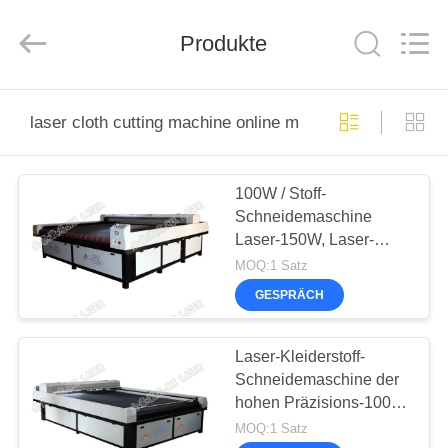
derlandse
ληνικά
日
Produkte
本語
한국
العرب
हिन्दी
Türkçe
HEIM
ndonesia
iếng Việt
laser cloth cutting machine online manufacture
ไทย
বাংলা
فارسی
PRODUKTE
Polski
100W / Stoff-
Schneidemaschine
ÜBER
China
Laser-150W, Laser-
Gut
UNS
Qualität
Schneidemaschine für
MOQ:1 Satz
CO2-
Laser-
Kleider
Maschine
GESPRÄCH
Supplier.
Copyright
WERKSBESICHTIGUNG
©
2019
-
Laser-Kleiderstoff-
2026
Wuhan
Schneidemaschine der
QUALITÄTSKONTROLLE
JinHaoXing
Photoelectric
hohen Präzisions-100W
Co.,Ltd.
All
computerisierte
MOQ:1 Satz
Rights
Reserved.