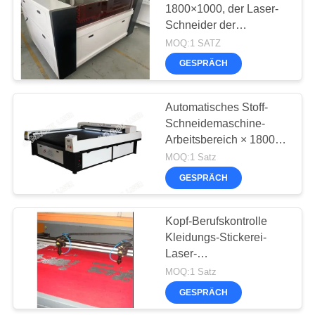
1800×1000, der Laser-
Schneider der
Schneidemaschine-80w
MOQ:1 SATZ
für ledernes Auto Seat
GESPRÄCH
graviert
Automatisches Stoff-
Schneidemaschine-
Arbeitsbereich × 1800
nach Maß 2500mm
MOQ:1 Satz
GESPRÄCH
Kopf-Berufskontrolle
Kleidungs-Stickerei-
Laser-
Schneidemaschine-zwei
MOQ:1 Satz
GESPRÄCH