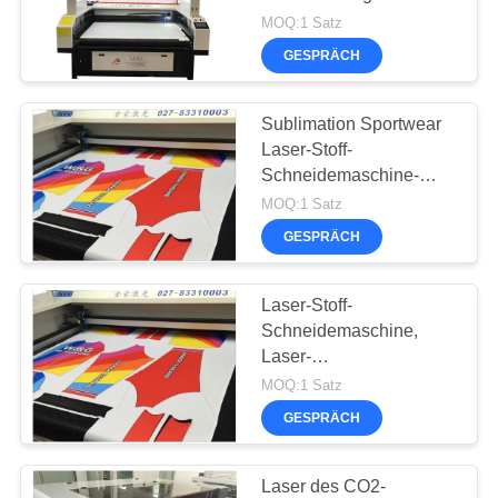
Stoff-
MOQ:1 Satz
PRIVACY
Schneidemaschine-
GESPRÄCH
POLICY
80w/100w
Sublimation Sportwear
Laser-Stoff-
Schneidemaschine-
Präzisions-Ausschnitt
MOQ:1 Satz
ohne Haar-Rand
GESPRÄCH
Laser-Stoff-
Schneidemaschine,
Laser-
Schneidemaschine für
MOQ:1 Satz
Kleider
GESPRÄCH
Laser des CO2-