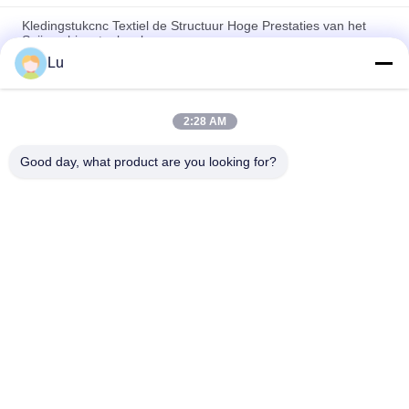
Kledingstukcnc Textiel de Structuur Hoge Prestaties van het
Snijmachinestaalwerk
Lu
Van de de Kledingsdoek van de hoge Precisie100w Laser de
Geautomatiseerde Controle Snijmachine
2:28 AM
Van de manierkleding/Laser Snelle Scherpe de Snelheids
Stabiele Prestaties van de Doeksnijmachine
Good day, what product are you looking for?
populaire categorieën
Alle
De Machine Van De 
CO2 Laser Machine
Galvolaser
De Machine Van De 
De Lasermachine 
Vezellaser
Van De Visiecamera
De Snijmachine Van 
Laser Scherp Bed
Sublimatiesportwear