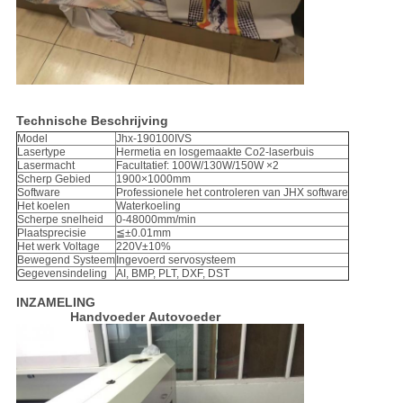
Technische Beschrijving
Model
Jhx-190100IVS
Lasertype
Hermetia en losgemaakte Co2-laserbuis
Lasermacht
Facultatief: 100W/130W/150W ×2
Scherp Gebied
1900×1000mm
Software
Professionele het controleren van JHX software
Het koelen
Waterkoeling
Scherpe snelheid
0-48000mm/min
Plaatsprecisie
≦±0.01mm
Het werk Voltage
220V±10%
Bewegend Systeem
Ingevoerd servosysteem
Gegevensindeling
AI, BMP, PLT, DXF, DST
INZAMELING
Handvoeder Autovoeder