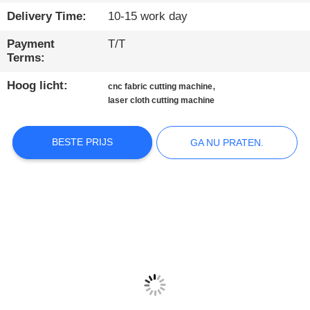
Delivery Time:
10-15 work day
KWALITEITSCONTROLE
Payment
T/T
Terms:
NEEM
Hoog licht:
,
cnc fabric cutting machine
CONTACT
laser cloth cutting machine
MET
ONS
BESTE PRIJS
GA NU PRATEN.
OP
NIEUWS
GA
NU
PRATEN.