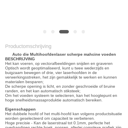
COMPANY
NEWS
SITEMAP
Productomschrijving
Auto die Multihoofdenlaser scherpe mahcine voeden
PRIVACY
BESCHRIJVING
Het kan voeren, op vectorafbeeldingen snijden en graveren
POLICY
Optisch wordt geoptimaliseerd, kunt u twee wederzijds en
buigzaam bewegen of drie, vier laserhoofden in de
verwerkingsstreken, het zijn gemakkelijk te werken en kunnen
materialen besparen;
De scherpe opening is licht, en zonder geschroeide of bruine
randen, en het kan automatisch stiksteek;
Om het voeden systeem te selecteren, kan het hoogtepunt en
hoge snelheidsmassaproduktie automatisch bereiken.
Eigenschappen
Het dubbele hoofd of het multi-hoofd kan volgens productsituatie
worden geselecteerd om capaciteit te verbeteren.
Hoge precisie - Kan de laserstraal tot 0.1mm, perfecte het
overhandigen rechte hoek, ponsen, allerlei complexe grafiek zijn.