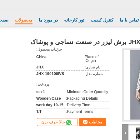
تماس با ما
کنترل کیفیت
تور کارخانه
در مورد ما
محصولات
صفحه
ت نساجی و پوشاک
جزئیات محصول:
China
Place of
Origin:
نام تجاری:
JHX
شماره مدل:
JHX-190100IVS
پرداخت:
1 set
Minimum Order Quantity:
Wooden Case
Packaging Details:
10-15 work day
Delivery Time:
T/T
Payment Terms:
حالا حرف بزن
مخاطب