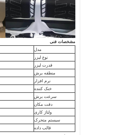
مشخصات فنی
مدل
نوع لیزر
قدرت لیزر
منطقه برش
نرم افزار
خنک کننده
سرعت برش
دقت مکان
ولتاژ کاری
سیستم متحرک
قالب داده