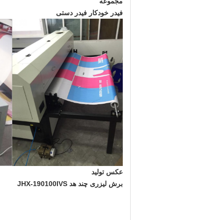
مجموعه
فیدر خودکار فیدر دستی
عکس تولید
برش لیزری چند هد JHX-190100IVS