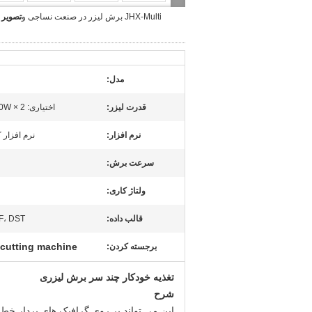
JHX-Multi برش لیزر در صنعت نساجی و
تصویر 
مدل:
قدرت لیزر:
اختیاری: 100W / 130W / 150W × 2
نرم افزار:
نرم افزار ک
سرعت برش:
ولتاژ کاری:
قالب داده:
F، DST
h cutting machine
برجسته کردن:
تغذیه خودکار چند سر برش لیزری
شرح
این می تواند بر روی گرافیک های بردار خط