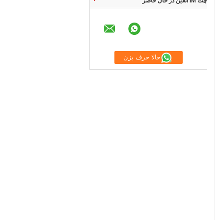
چت IM آنلاین در حال حاضر
حالا حرف بزن