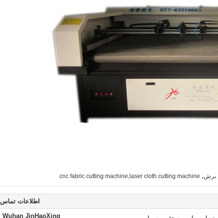
,
 برش
cnc fabric cutting machine,laser cloth cutting machine
اطلاعات تماس
Wuhan JinHaoXing