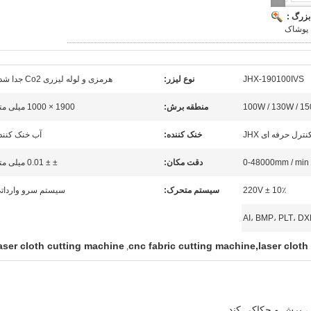
بزرگ :
پوشاک
JHX-190100IVS
نوع لیزر:
هرمزی و لوله لیزری Co2 جدا شده
منطقه برش:
1900 × 1000 میلی متر
نترل حرفه ای JHX
خنک کننده:
آب خنک کنند
0-48000mm / min
دقت مکان:
± ± 0.01 میلی متر
220V ± 10٪
سیستم متحرک:
سیستم سرو واردات
AI، BMP، PLT، DX
aser cloth cutting machine
cnc fabric cutting machine,laser clot
,
 ، برش و حکاکی کند