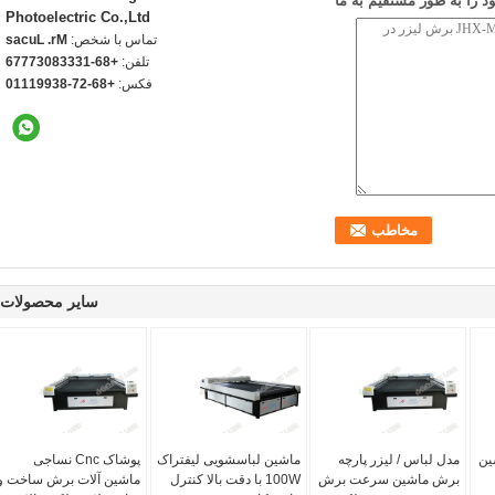
 را به طور مستقیم به ما
Photoelectric Co.,Ltd
تماس با شخص:
Mr. Lucas
تلفن:
+86-13338037776
فکس:
+86-27-83991110
سایر محصولات
ین
مدل لباس / لیزر پارچه
ماشین لباسشویی لیفتراک
پوشاک Cnc نساجی
برش ماشین سرعت برش
100W با دقت بالا کنترل
ماشین آلات برش ساخت و