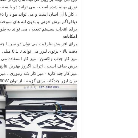
نوری بهینه شده است ، می توانید دو یا سه ،
، کار با آن آسان است و می تواند مواد را ذخ
دیافراگم برش جزئی و بدون لبه های سوخته 
برای انتخاب سیستم تغذیه ، می تواند به طور 
امکانات
برای افزایش ظرفیت می توان دو سر یا چند 
دقت بالا - پرتوی لیزر می تواند تا 0.1 میلی متر باشد ، با زاویه مناسب دستی مناسب ، مشت زدن ، انواع گرافیک پیچیده.
میز کار جذب واکسن - میز کار استفاده می ش
برش صاف است ، اثرات اگزوز بهترین نتایج
میز کار چند کاره - میز کار لانه زنبوری ، میز
توان لیزر چندگانه برای گزینه - از توان 60W تا 500W می توان مطابق با محصولات متنوع انتخاب کرد.