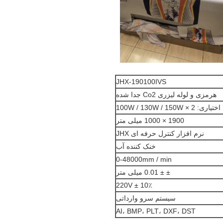
JHX-190100IVS
هرمزی و لوله لیزری Co2 جدا شده
اختیاری: 100W / 130W / 150W × 2
1900 × 1000 میلی متر
نرم افزار کنترل حرفه ای JHX
خنک کننده آب
0-48000mm / min
± ± 0.01 میلی متر
220V ± 10٪
سیستم سرو وارداتی
AI، BMP، PLT، DXF، DST