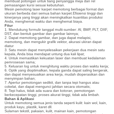
membuat potongan untuk tiang penyangga meja dan rel
pemasangan kursi sesuai kebutuhan.
Mesin pemotong laser karpet memotong berbagai format dan
ukuran berbeda dari semua bahan karpet.Efisiensi tinggi dan
kinerjanya yang tinggi akan meningkatkan kuantitas produksi
Anda, menghemat waktu dan menghemat biaya.
Fitur
1. Mendukung formulir tanggal multi-sumber: AI, BMP, PLT, DXF,
DST, dan bentuk gambar dan gambar lainnya;
2. Dapat memotong gambar, dan juga dapat melapisi,
memotong, dan mengukir grafik vektor, akurasi ukiran dapat
diatur
3. Satu mesin dapat menyelesaikan pekerjaan dua mesin satu
kepala, Anda bisa mendapat untung dua kali lipat;
4. Untuk memastikan kekuatan laser dan membuat kedalaman
pemrosesan sama;
5. Keluaran log untuk menghitung waktu proses dan waktu kerja;
6. Optik yang dioptimalkan, kepala ganda dapat saling bergerak,
dan dapat menyesuaikan area kerja, mudah dioperasikan dan
menyimpan bahan;
7. Apertur pemotongan sedikit, dan tanpa tepi hangus atau
cokelat, dan dapat mengunci jahitan secara otomatis;
8. Tepi halus, tidak ada suara dan kotoran, pemotongan
berkecepatan tinggi, proses akurat tinggi, tidak ada limbah.
Bahan & Aplikasi
Untuk memotong semua jenis tanda seperti kulit: kain wol, kain,
produk kayu, plastik, karet dll.
Sulaman tekstil, pakaian, kulit, mainan kain, pemotongan