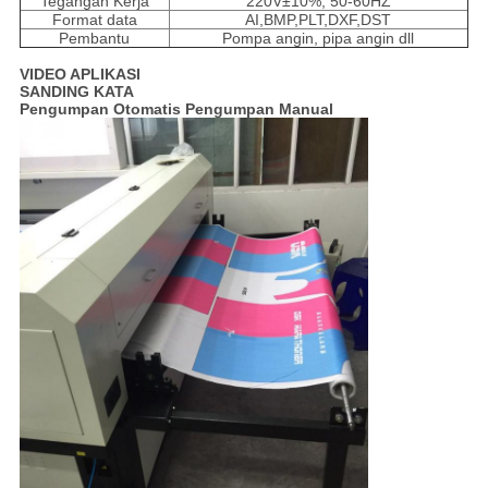
Tegangan Kerja
220V±10%, 50-60HZ
Format data
AI,BMP,PLT,DXF,DST
Pembantu
Pompa angin, pipa angin dll
VIDEO APLIKASI
SANDING KATA
Pengumpan Otomatis Pengumpan Manual