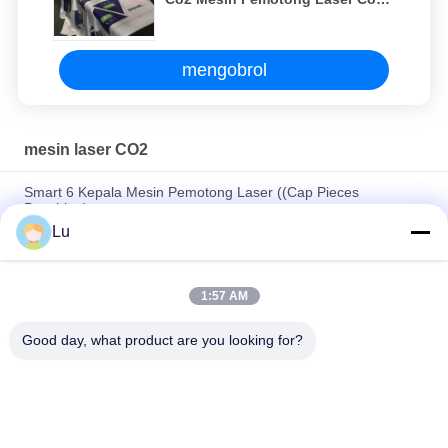
Pelat Akrilik
mengobrol
mesin laser CO2
Smart 6 Kepala Mesin Pemotong Laser ((Cap Pieces
Punching)
Lu
Mesin Pemotong Dan Ukiran Laser Co2 220V Mesin Pemotong
Laser 100 Watt
1:57 AM
Mesin Laser Co2 600mm Soft RDworks Ware Mesin Pemotong
Laser 100w
Good day, what product are you looking for?
Bad Request
Semua
Mesin Laser CO2
Mesin Laser Galvo