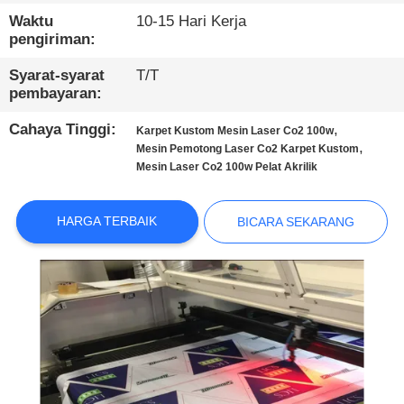
KUALITAS
Waktu
10-15 Hari Kerja
pengiriman:
HUBUNGI
Syarat-syarat
T/T
KAMI
pembayaran:
Cahaya Tinggi:
,
Karpet Kustom Mesin Laser Co2 100w
BERITA
,
Mesin Pemotong Laser Co2 Karpet Kustom
Mesin Laser Co2 100w Pelat Akrilik
BICARA
HARGA TERBAIK
BICARA SEKARANG
SEKARANG
COMPANY
NEWS
SITEMAP