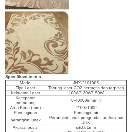
Spesifikasi teknis
Model
JHX-210100S
Tipe Laser
Tabung laser CO2 hermetis dan terpisah
Kekuatan Laser
100W/130W/150W
Kecepatan
0-40000mmmin
memotong
Area Kerja (mm)
2100×1000
Pendinginan
Pendingin air
Perangkat lunak pengendali profesional
perangkat lunak
JHX
Akurasi posisi
≤±0,01mm