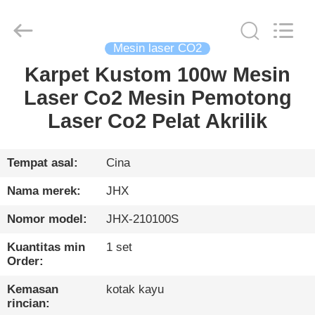
Wuhan
JinHaoXing
Photoelectric
Co.,Ltd.
All
Mesin laser CO2
Rights
Reserved.
Karpet Kustom 100w Mesin
RUMAH
Laser Co2 Mesin Pemotong
PRODUK
Laser Co2 Pelat Akrilik
TENTANG
Tempat asal:
Cina
KITA
Nama merek:
JHX
Nomor model:
JHX-210100S
TUR
Kuantitas min
1 set
PABRIK
Order:
Kemasan
kotak kayu
KONTROL
rincian: