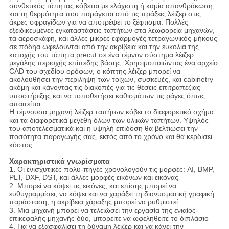
συνθετικός τάπητας κόβεται με ελάχιστη ή καμία απανθράκωση,
και τη θερμότητα που παράγεται από τις πράξεις λέιζερ στις
άκρες σφραγίδων για να αποτρέψει το ξέφτισμα. Πολλές
εξειδικευμένες εγκαταστάσεις ταπήτων στα λεωφορεία μηχανών,
τα αεροσκάφη, και άλλες μικρές εφαρμογές τετραγωνικός-μήκους
σε πόδηα ωφελούνται από την ακρίβεια και την ευκολία της
κατοχής του τάπητα precut σε ένα τέμνον σύστημα λέιζερ
μεγάλης περιοχής επίπεδης βάσης. Χρησιμοποιώντας ένα αρχείο
CAD του σχεδίου ορόφων, ο κόπτης λέιζερ μπορεί να
ακολουθήσει την περίληψη των τοίχων, συσκευές, και cabinetry –
ακόμη και κάνοντας τις διακοπές για τις θέσεις επιτραπέζιας
υποστήριξης και να τοποθετήσει καθισμάτων τις ράγες όπως
απαιτείται.
Η τέμνουσα μηχανή λέιζερ ταπήτων κόβει το διαφορετικό σχήμα
και τα διαφορετικά μεγέθη όλων των υλικών ταπήτων. Υψηλός
του αποτελεσματικά και η υψηλή επίδοση θα βελτιώσει την
ποσότητα παραγωγής σας, εκτός από το χρόνο και θα κερδίσει
κόστος.
Χαρακτηριστικά γνωρίσματα
1.
Οι ενισχυτικές πολυ-πηγές χρονολογούν τις μορφές: AI, BMP,
PLT, DXF, DST, και άλλες μορφές εικόνων και εικόνας
2. Μπορεί να κόψει τις εικόνες, και επίσης μπορεί να
ευθυγραμμίσει, να κόψει και να χαράξει τη διανυσματική γραφική
παράσταση, η ακρίβεια χάραξης μπορεί να ρυθμιστεί
3. Μια μηχανή μπορεί να τελειώσει την εργασία της ενιαίος-
επικεφαλής μηχανής δύο, μπορείτε να ωφεληθείτε το διπλάσιο
4. Για να εξασφαλίσει τη δύναμη λέιζερ και να κάνει την