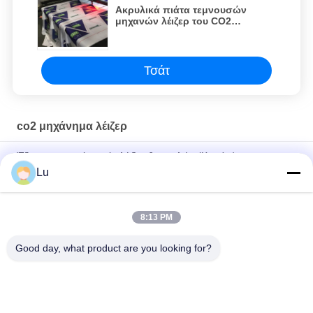
Ακρυλικά πιάτα τεμνουσών
μηχανών λέιζερ του CO2
μηχανών λέιζερ του CO2
ταπήτων 100w συνήθειας
Τσάτ
co2 μηχάνημα λέιζερ
Έξυπνη μηχανή κοπής λέιζερ 6 κεφαλών (Καπάκι)
Lu
220V μηχανή κοπής και χάραξης λέιζερ του CO2 τέμνουσα
μηχανή λέιζερ 100 Watt
8:13 PM
600mm του CO2 λέιζερ τέμνουσα μηχανή λέιζερ εμπορευμάτων
100w RDworks μηχανών μαλακή
Good day, what product are you looking for?
Λαϊκή κατηγορία
Όλα