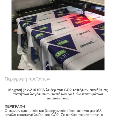
SITEMAP
PRIVACY
POLICY
Περιγραφή προϊόντων
Μηχανή jhx-210100S λέιζερ του CO2 ταπήτων συνήθειας
ταπήτων λογότυπων ταπήτων χαλιών πατωμάτων
αυτοκινήτων
ΠΕΡΙΓΡΑΦΗ
Ο τέμνων εμπορικός και βιομηχανικός τάπητας είναι μια άλλη
μεγάλη εφαρμογή λέιζερ του CO2. Σε πολλές περιπτώσεις, ο