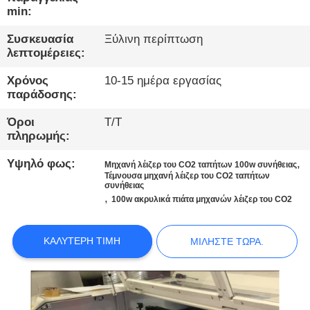
ΠΟΙΟΤΙΚΌΣ
min:
ΈΛΕΓΧΟΣ
Συσκευασία
Ξύλινη περίπτωση
λεπτομέρειες:
ΕΠΙΚΟΙΝΩΝΉΣΤΕ
Χρόνος
10-15 ημέρα εργασίας
ΜΑΖΊ
παράδοσης:
ΜΑΣ
Όροι
T/T
πληρωμής:
ΕΙΔΉΣΕΙΣ
Υψηλό φως:
,
Μηχανή λέιζερ του CO2 ταπήτων 100w συνήθειας
Τέμνουσα μηχανή λέιζερ του CO2 ταπήτων
συνήθειας
,
ΜΙΛΉΣΤΕ
100w ακρυλικά πιάτα μηχανών λέιζερ του CO2
ΤΏΡΑ.
ΚΑΛΎΤΕΡΗ ΤΙΜΉ
ΜΙΛΉΣΤΕ ΤΏΡΑ.
COMPANY
NEWS