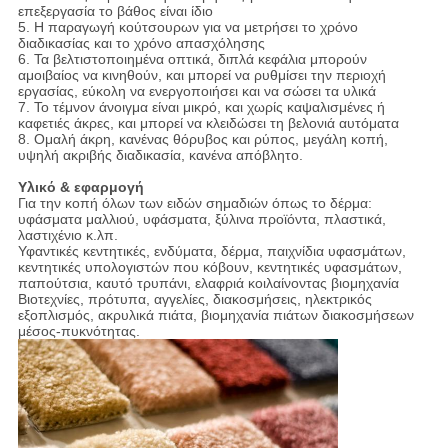
επεξεργασία το βάθος είναι ίδιο
5. Η παραγωγή κούτσουρων για να μετρήσει το χρόνο
διαδικασίας και το χρόνο απασχόλησης
6. Τα βελτιστοποιημένα οπτικά, διπλά κεφάλια μπορούν
αμοιβαίος να κινηθούν, και μπορεί να ρυθμίσει την περιοχή
εργασίας, εύκολη να ενεργοποιήσει και να σώσει τα υλικά
7. Το τέμνον άνοιγμα είναι μικρό, και χωρίς καψαλισμένες ή
καφετιές άκρες, και μπορεί να κλειδώσει τη βελονιά αυτόματα
8. Ομαλή άκρη, κανένας θόρυβος και ρύπος, μεγάλη κοπή,
υψηλή ακριβής διαδικασία, κανένα απόβλητο.
Υλικό & εφαρμογή
Για την κοπή όλων των ειδών σημαδιών όπως το δέρμα:
υφάσματα μαλλιού, υφάσματα, ξύλινα προϊόντα, πλαστικά,
λαστιχένιο κ.λπ.
Υφαντικές κεντητικές, ενδύματα, δέρμα, παιχνίδια υφασμάτων,
κεντητικές υπολογιστών που κόβουν, κεντητικές υφασμάτων,
παπούτσια, καυτό τρυπάνι, ελαφριά κοιλαίνοντας βιομηχανία
Βιοτεχνίες, πρότυπα, αγγελίες, διακοσμήσεις, ηλεκτρικός
εξοπλισμός, ακρυλικά πιάτα, βιομηχανία πιάτων διακοσμήσεων
μέσος-πυκνότητας.