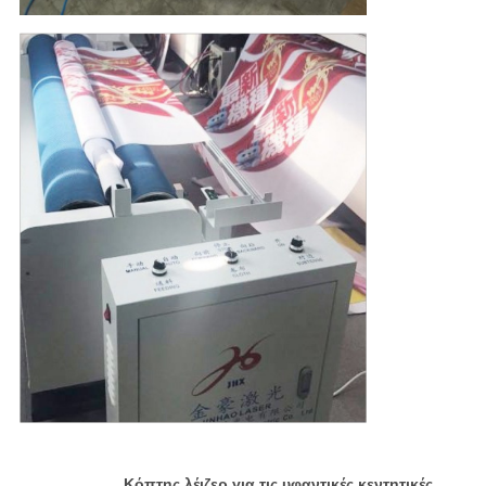
Κόπτης λέιζερ για
τις υφαντικές κεντητικές,