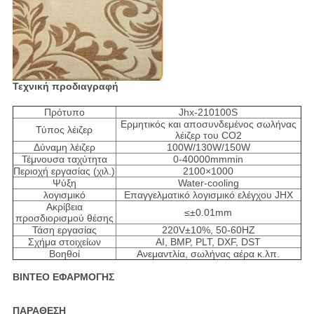
Τεχνική προδιαγραφή
Πρότυπο
Jhx-210100S
Ερμητικός και αποσυνδεμένος σωλήνας
Τύπος λέιζερ
λέιζερ του CO2
Δύναμη λέιζερ
100W/130W/150W
Τέμνουσα ταχύτητα
0-40000mmmin
Περιοχή εργασίας (χιλ.)
2100×1000
Ψύξη
Water-cooling
λογισμικό
Επαγγελματικό λογισμικό ελέγχου JHX
Ακρίβεια
≤±0.01mm
προσδιορισμού θέσης
Τάση εργασίας
220V±10%, 50-60HZ
Σχήμα στοιχείων
AI, BMP, PLT, DXF, DST
Βοηθοί
Ανεμαντλία, σωλήνας αέρα κ.λπ.
ΒΙΝΤΕΟ ΕΦΑΡΜΟΓΗΣ
ΠΑΡΑΘΕΣΗ