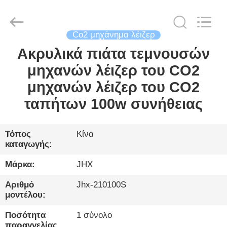
Wuhan
JinHaoXing
Photoelectric
Co.,Ltd.
All
Co2 μηχάνημα λέιζερ
Rights
Reserved.
Ακρυλικά πιάτα τεμνουσών
ΣΠΊΤΙ
μηχανών λέιζερ του CO2
ΠΡΟΪΌΝΤΑ
μηχανών λέιζερ του CO2
ταπήτων 100w συνήθειας
ΓΙΑ
ΕΜΆΣ
Τόπος
Κίνα
καταγωγής:
ΞΕΝΆΓΗΣΗ
Μάρκα:
JHX
ΣΤΟ
Αριθμό
Jhx-210100S
μοντέλου:
ΕΡΓΟΣΤΆΣΙΟ
Ποσότητα
1 σύνολο
παραγγελίας