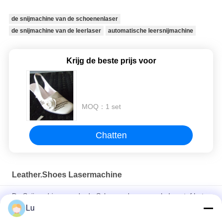
de snijmachine van de schoenenlaser
de snijmachine van de leerlaser
automatische leersnijmachine
Krijg de beste prijs voor
MOQ：
1 set
Chatten
Leather.Shoes Lasermachine
De Snijmachine van de de Schoenenlaser van de leerstof het
Enige Hoofd Stabiele Werken jhx-180100s
Lu