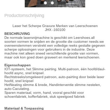
COMPANY
Productomschrijving
NEWS
Laser het Scherpe Gravure Merken van Leerschoenen
JHX -160100
SITEMAP
BESCHRIJVING
De normale lasersnijmachine is geschikt om Leershoes.all
soorten vormen te snijden en de grootte die customer needs.we
overeenstemmen verstrekt een volledige reeks gestalte gegeven
PRIVACY
scherpe oplossingen voor gebruikers in de industrie. Deze
machine niet alleen sneed verschillende grootte van vormen,
POLICY
maar ook kon goed doen graveert en merkend leerschoenen.
Eigenschappen
IOT-systeem, het Slimme pairting. Multi-patroon, één hoofd/daul-
hoofd async, snel knipsel.
Rechtstreeks/omgekeerd patroon, auto-pairting door beide laser
hoofd, snel knipsel
HetNeating slimme & brede, Handinterventie slimme nestelen,
auto-Caculating.
Sparen materiaal, vorm, hand, vooral geschikt voor
schoenfabriek, kofferfabriek, stuk speelgoed fabriek
Materiaal & Toepassing