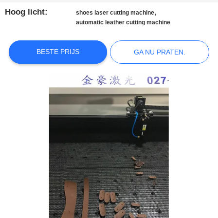
Hoog licht:
,
shoes laser cutting machine
KWALITEITSCONTROLE
automatic leather cutting machine
NEEM
BESTE PRIJS
GA NU PRATEN.
CONTACT
MET
ONS
OP
NIEUWS
GA
NU
PRATEN.