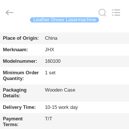
Wuhan
JinHaoXing
Photoelectric
Co.,Ltd.
All
Leather.Shoes Lasermachine
Rights
Reserved.
THUIS
Place of Origin:
China
PRODUCTEN
Merknaam:
JHX
Modelnummer:
160100
OVER
Minimum Order
1 set
ONS
Quantity:
Packaging
Wooden Case
RONDLEIDING
Details:
DOOR
Delivery Time:
10-15 work day
DE
Payment
T/T
FABRIEK
Terms: