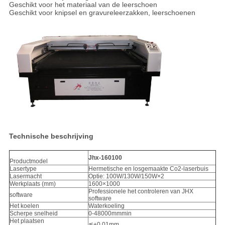
Geschikt voor het materiaal van de leerschoen
Geschikt voor knipsel en gravureleerzakken, leerschoenen
Technische beschrijving
Jhx-160100
Productmodel
Lasertype
Hermetische en losgemaakte Co2-laserbuis
Lasermacht
Optie: 100W/130W/150W×2
Werkplaats (mm)
1600×1000
Professionele het controleren van JHX
software
software
Het koelen
Waterkoeling
Scherpe snelheid
0-48000mmmin
Het plaatsen
≦±0.01mm