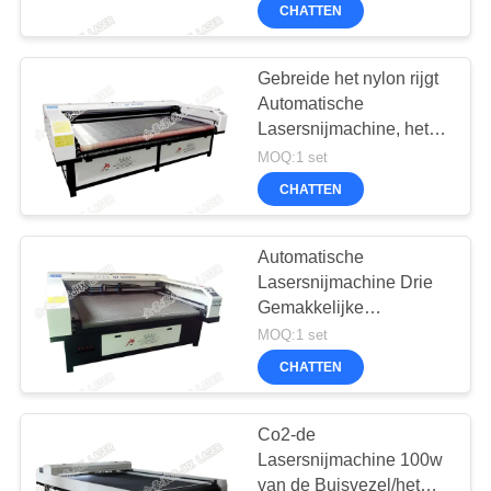
Gordijnkant
CHATTEN
KWALITEITSCONTROLE
Gebreide het nylon rijgt
Automatische
NEEM
Lasersnijmachine, het
CONTACT
Elastische Scherpe
MOQ:1 set
MET
Materiaal van de
CHATTEN
Lingerielaser
ONS
OP
Automatische
Lasersnijmachine Drie
Gemakkelijke
NIEUWS
Verrichting van de
MOQ:1 set
Hoofden de Hoge
CHATTEN
Scherpe Snelheid
GA
NU
Co2-de
Lasersnijmachine 100w
PRATEN.
van de Buisvezel/het