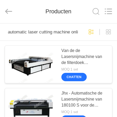
derlandse
ληνικά
日
Producten
本語
한국
العرب
हिन्दी
Türkçe
THUIS
ndonesia
iếng Việt
automatic laser cutting machine online fabricage
ไทย
বাংলা
فارسی
PRODUCTEN
Polski
Van de de
Lasersnijmachine van
OVER
China
de filterdoek
Goed
ONS
Kwaliteit
Automatische
MOQ:1 set
CO2
laser
Gemakkelijke de
machine
CHATTEN
Supplier.
Verrichtings Stabiele
Copyright
RONDLEIDING
©
Prestaties
2019
DOOR
-
Jhx - Automatische de
2026
Wuhan
Lasersnijmachine van
DE
JinHaoXing
Photoelectric
180100 S voor de
Co.,Ltd.
FABRIEK
All
Productie van het
MOQ:1 set
Rights
Reserved.