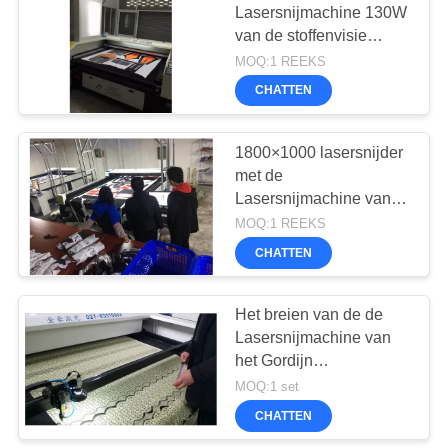
Lasersnijmachine 130W
van de stoffenvisie
Snijder van de de
MOQ:1 REEKS
Cameralaser de
CHATTEN
Industriële
1800×1000 lasersnijder
met de
Lasersnijmachine van
de Camera100w Visie
MOQ:1 REEKS
CHATTEN
Het breien van de de
Lasersnijmachine van
het Gordijn
Automatische Leer
MOQ:1 set
Scherpe Snelheid 0 -
CHATTEN
48000mm \ Min