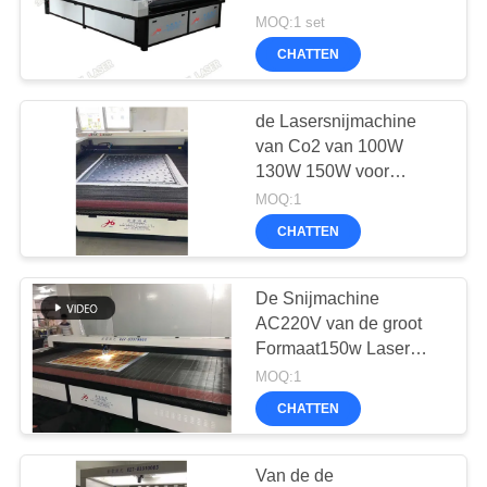
Plaatsen van
MOQ:1 set
COMPANY
130w/150w-
CHATTEN
Nauwkeurigheid
NEWS
de Lasersnijmachine
SITEMAP
van Co2 van 100W
130W 150W voor
Moslimsjaal
MOQ:1
PRIVACY
CHATTEN
POLICY
De Snijmachine
AC220V van de groot
Formaat150w Laser
voor Banner, vlag, lichte
MOQ:1
doos kleedt het snijden
CHATTEN
Van de de