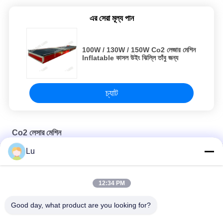
এর সেরা মূল্য পান
100W / 130W / 150W Co2 লেজার মেশিন
Inflatable কাসল উইং ঝিল্লি তাঁবু জন্য
চ্যাট
Co2 লেসার মেশিন
Lu
স্মার্ট ৬ হেডস লেজার কাটিং মেশিন (ক্যাপ পিস পাঞ্চিং)
220V Co2 লেজার কাটিং এবং এনগ্রেভিং মেশিন 100 ওয়াট লেজার কাটিং মেশিন
12:34 PM
600mm Co2 লেজার মেশিন নরম RDworks ওয়্যার 100w লেজার কাটার মেশিন
Good day, what product are you looking for?