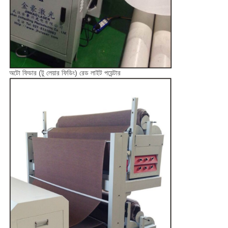
অটো ফিডার (টু লেয়ার ফিডিং) রেড লাইট পয়েন্টার