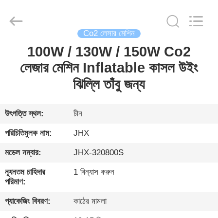
Wuhan
JinHaoXing
Photoelectric
Co.,Ltd.
All
Co2 লেসার মেশিন
Rights
Reserved.
100W / 130W / 150W Co2
বাড়ি
লেজার মেশিন Inflatable কাসল উইং
পণ্য
ঝিল্লি তাঁবু জন্য
আমাদের
উৎপত্তি স্থল:
চীন
সম্পর্কে
পরিচিতিমুলক নাম:
JHX
মডেল নম্বার:
JHX-320800S
কারখানা
ন্যূনতম চাহিদার
1 বিন্যাস করুন
সফর
পরিমাণ:
প্যাকেজিং বিবরণ:
কাঠের মামলা
মান