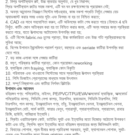
2. মিশ্র অপটিক্যাল রুট, উচ্চ ব্যবহার অনুপাত, যে খুব নিরাপদ;
স্থির অপটিক্যাল রুটের সহজ নকশা, এটি ঘন ঘন রক্ষণাবেক্ষণের প্রয়োজন নেই;
3. অনন্য আন্দোলন নিয়ন্ত্রণ সিস্টেম সফ্টওয়্যার, কাজ নকশা পদ্ধতি নিখুঁত.লেজার হেড
অ্যাডজাস্ট করার সময় ওভার সুইং এবং বিলম্ব না হয় তা নিশ্চিত করতে;
4. CAD এর সাথে সহযোগিতা করুন, এটি অবিলম্বে কাটা শেষ করতে পারে।হিসাবে 4 ছবি
নিখুঁত. কাটিং জোন অতিক্রম করা হয় তা নিশ্চিত করার জন্য, এটি অন্য সময়ের জন্য প্রক্রিয়া
করতে পারে, যাতে উত্পাদনের অটোমেশন উপলব্ধি করা হয়;
5. এটি বিশেষ fabric.no চুলের প্রান্ত, উচ্চ কার্যকারিতা এবং উচ্চ গতি প্রক্রিয়াকরণের
সুবিধা আছে;
6. বিশেষ উপাদান ট্রান্সমিশন পরামর্শ গ্রহণ, বহুস্তর এবং seriate কাটিয়া উপলব্ধি করা
যেতে পারে.
7. বড় কাজ এলাকা সঙ্গে লেজার কাটিয়া
8. মসৃণ, পরিষ্কার কাটিয়া প্রান্ত, কোন প্রয়োজন reworking
9. ফ্যাব্রিক কোন fraying, ফ্যাব্রিক কোন বিকৃতি
10. পরিবাহক এবং খাওয়ানো সিস্টেমের সাথে স্বয়ংক্রিয় উত্পাদন প্রক্রিয়া
11. পিসি ডিজাইন প্রোগ্রামের মাধ্যমে সহজ উৎপাদন
12. সম্পূর্ণ নিষ্কাশন এবং কাটিয়া নির্গমন ফিল্টারিং
উপাদান এবং আবেদন
বহিরঙ্গন পণ্য: পলিয়েস্টার, নাইলন, PE/PVC/TPU/EVA/অক্সফোর্ড ফ্যাব্রিক, অক্সফোর্ড
পলিয়েস্টার কাপড়, পিভিসি লেপা কাপড়, টারপলিন, ক্যানভাস, পিভিসি টারপলিন, পিই
টারপলিন, পাল কাপড়, ইনফ্ল্যাটেবল পণ্য, তাঁবু, ইনফ্ল্যাটেবল খেলনা, ইনফ্ল্যাটেবল খেলনা,
ইনফ্ল্যাটেবল বোট, সার্ফ কাইট, ফায়ার বেলুন, প্যারাসুট, প্যারাগ্লাইডার, প্যারাসেল, রাবার
ডিঙ্গি, ছাউনি, শামিয়ানা ইত্যাদি।
1. স্কিইং ওয়াটারপ্রুফ কোট, ডাইভিং স্যুট এবং ইত্যাদির মতো বিজোড় আঠালো উপকরণ
কাটা এবং তাঁবু, স্লিপিং ব্যাগ ইত্যাদির মতো বহিরঙ্গন ব্যবহারের জন্য জিনিসগুলি কাটা;
2. বিবাহের পোশাক, শ্রম বীমার জন্য প্রতিরক্ষা সরবরাহ, স্যুট, ফ্যাশনেবল পোশাক, স্যুট-
ড্রেস এবং ইত্যাদির মতো বিশেষ পোশাকের একক কাটিং;