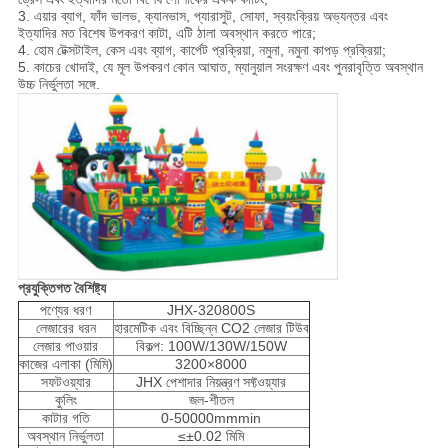
3. এয়ার ব্যাগ, ফাঁদ ভালভ, ক্যানভাস, প্যারাসুট, সোফা, স্বয়ংক্রিয় অভ্যন্তর এবং
ইত্যাদির মত বিশেষ উপকরণ কাটা, এটি ঠালা অবস্থান করতে পারে;
4. হোম টেক্সটাইল, কেস এবং ব্যাগ, কার্পেট প্রক্রিয়া, নমুনা, নমুনা কাপড় প্রক্রিয়া;
5. কাচের খোদাই, যে মূল উপকরণ কোন আঘাত, ম্যানুয়াল সংরক্ষণ এবং পুনরাবৃত্তি অবস্থান
উচ্চ নির্ভুলতা সঙ্গে.
প্রযুক্তিগত বৈশিষ্ট্য
পণ্যের ধরণ
JHX-320800S
লেজারের ধরন
হারমেটিক এবং বিচ্ছিন্ন CO2 লেজার টিউব
লেজার পাওয়ার
বিকল্প: 100W/130W/150W
কাজের এলাকা (মিমি)
3200×8000
সফটওয়্যার
JHX পেশাদার নিয়ন্ত্রণ সফ্টওয়্যার
কুলিং
জল-শীতল
কাটার গতি
0-50000mmmin
অবস্থান নির্ভুলতা
≤±0.02 মিমি