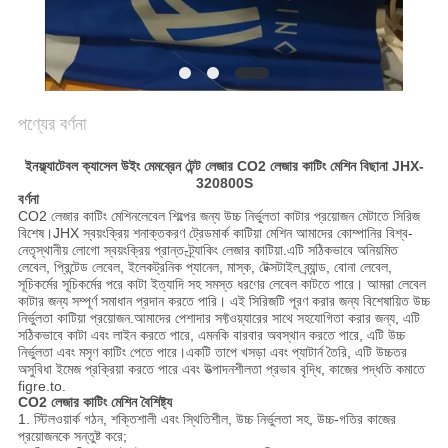
NEWS
SITEMAP
পণ্যের বর্ণনা
PRIVACY
ইনফ্ল্যাটেবল ক্যাসেল উইং মেমব্রেন টেন্ট লেজার CO2 লেজার কাটিং মেশিন বিছানা JHX-
POLICY
320800S
বর্ণনা
CO2 লেজার কাটিং মেশিন
লেবেল শিল্পের জন্য উচ্চ নির্ভুলতা কাটার প্রয়োজন মেটাতে সিরিজ
বিশেষ।JHX স্বয়ংক্রিয় শনাক্তকরণ ট্রেডমার্ক কাটিয়া মেশিন আমাদের কোম্পানির বিশ্ব-
নেতৃস্থানীয় লোগো স্বয়ংক্রিয় প্রান্ত-ট্র্যাকিং লেজার কাটিয়া.এটি সঠিকভাবে অনিয়মিত
লেবেল, প্রিন্টেড লেবেল, ইলেকট্রনিক প্যানেল, মাস্ক, টেক্সটাইল ব্র্যান্ড, বোনা লেবেল,
সূচিকর্মের সূচিকর্মের পরে কাটা ইত্যাদি সহ সমস্ত ধরণের লেবেল কাটতে পারে। আমরা লেবেল
কাটার জন্য সম্পূর্ণ সমাধান প্রদান করতে পারি। এই সিরিজটি পূরণ করার জন্য বিশেষায়িত উচ্চ
নির্ভুলতা কাটিয়া প্রয়োজন.আমাদের পেশাদার সফ্টওয়্যারের সাথে সহযোগিতা করার জন্য, এটি
সঠিকভাবে কাটা এবং লাইন করতে পারে, এমনকি বারবার অবস্থান করতে পারে, এটি উচ্চ
নির্ভুলতা এবং মসৃণ কাটিং পেতে পারে।একটি তাপে খসড়া এবং প্যাটার্ন তৈরি, এটি উচ্চতর
অসুবিধা ইমেজ প্রক্রিয়া করতে পারে এবং উত্পাদনশীলতা প্রভাব বৃদ্ধি, কাজের পদ্ধতি কমাতে
figre.to.
CO2 লেজার কাটিং মেশিন
বৈশিষ্ট্য
1. স্টিলওয়ার্ক গঠন, শক্তিশালী এবং স্থিতিশীল, উচ্চ নির্ভুলতা সহ, উচ্চ-গতির কাজের
প্রয়োজনকে সন্তুষ্ট করে;