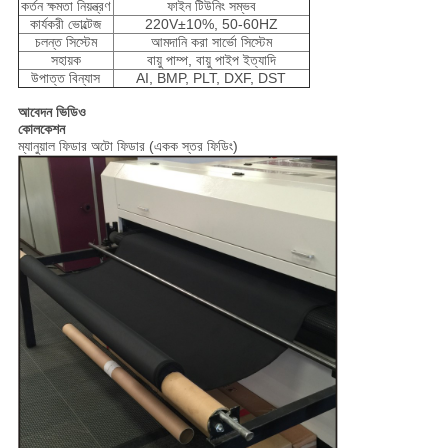
কর্তন ক্ষমতা নিয়ন্ত্রণ
ফাইন টিউনিং সম্ভব
কার্যকরী ভোল্টেজ
220V±10%, 50-60HZ
চলন্ত সিস্টেম
আমদানি করা সার্ভো সিস্টেম
সহায়ক
বায়ু পাম্প, বায়ু পাইপ ইত্যাদি
উপাত্ত বিন্যাস
AI, BMP, PLT, DXF, DST
আবেদন ভিডিও
কোলকেশন
ম্যানুয়াল ফিডার অটো ফিডার (একক স্তর ফিডিং)