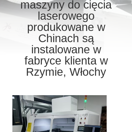
JAKOŚCI
maszyny do cięcia
laserowego
SKONTAKTUJ
produkowane w
SIĘ
Chinach są
Z
instalowane w
NAMI
fabryce klienta w
NOWOŚCI
Rzymie, Włochy
ROZMAWIAJ
TERAZ.
COMPANY
NEWS