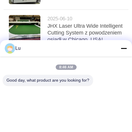
2025-06-10
JHX Laser Ultra Wide Intelligent
Cutting System z powodzeniem
osiadł w Chicago, USA!
Lu
Top
8:46 AM
Good day, what product are you looking for?
popularne kategorie
Wszystko
Maszyna Laserowa 
Maszyna Laserowa 
Co2
Galvo
Laserowa Kamera 
Fiber Laser Machine
Vision