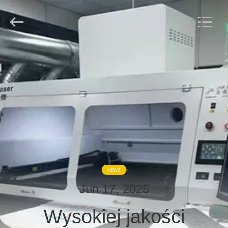
derlandse
ληνικά
日
本語
한국
العرب
हिन्दी
Türkçe
DOM
ndonesia
iếng Việt
ไทย
বাংলা
فارسی
PRODUKTY
Polski
O
Chiny
dobry
NAS
jakość
Maszyna
laserowa
Co2
supplier.
Copyright
ZWIEDZANIE
©
NEWS
2019
FABRYKI
-
2026
Jun 17, 2025
Wuhan
JinHaoXing
Photoelectric
Wysokiej jakości
Co.,Ltd.
KONTROLA
All
Rights
Reserved.