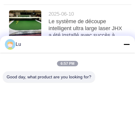
2025-06-10
Le système de découpe
intelligent ultra large laser JHX
a été installé avec succès à
Chicago, aux États-Unis !
Lu
top
6:57 PM
Good day, what product are you looking for?
Catégories populaires
Tous
Machine De Laser 
Co2 Machine Laser
De Galvo
Machine De Laser 
Machine De Laser 
De Fibre
De Caméra De 