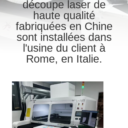
découpe laser de
PROPOS
DE
haute qualité
NOUS
fabriquées en Chine
sont installées dans
VISITE
l'usine du client à
D'USINE
Rome, en Italie.
CONDITIONS
DE
PAIEMENT
CONTACTEZ-
NOUS