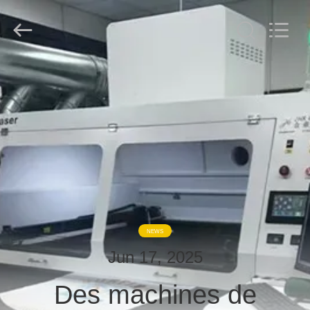
derlandse
ληνικά
日
本語
한국
العرب
हिन्दी
Türkçe
FIL
ndonesia
iếng Việt
D'ACIER
ไทย
বাংলা
فارسی
À
Polski
FAIBLE
TENEUR
Chine
Bon
Qualité
EN
co2
machine
laser
CARBONE
Supplier.
Copyright
©
NEWS
2019
-
PRODUITS
2026
Jun 17, 2025
Wuhan
JinHaoXing
Photoelectric
Des machines de
Co.,Ltd.
À
All
Rights
Reserved.