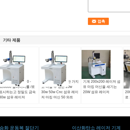
기타 제품
민 기계 마킹 속도 0 -
금속을 새기기 위한 가지
기계 200x200 레이저 섬
금
120000 밀리미터를 /로
고 다닐 수 있는 20w
유 마킹 머신을 새기는
저는
표시하는고 정밀도 금속
30w 50w Cnc 섬유 레이
20W 섬유 레이저
2
30w 섬유 레이저
저 마킹 머신 50 와트
로
승화 운동복 절단기
이산화탄소 레이저 기계