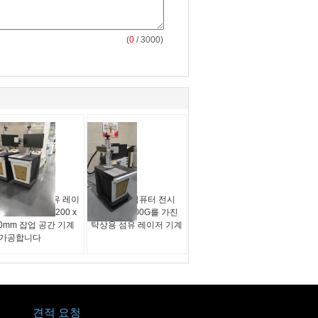
(
0
/ 3000)
속과 비금속 섬유 레이
20w CNC 컴퓨터 전시
 20W 30W를 200 x
JHX - 200200G를 가진
00mm 잡업 공간 기계
탁상용 섬유 레이저 기계
 가공합니다
견적 요청