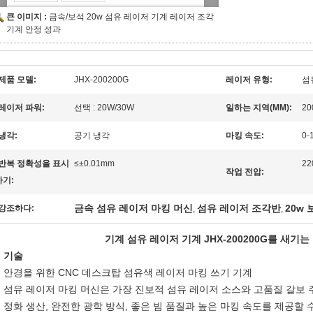
큰 이미지 :
금속/보석 20w 섬유 레이저 기계 레이저 조각
기계 안정 성과
제품 모델:
JHX-200200G
레이저 유형:
섬
레이저 파워:
선택 : 20W/30W
일하는 지역(MM):
20
냉각:
공기 냉각
마킹 속도:
0-
반복 정확성을 표시
≤±0.01mm
22
작업 전압:
하기:
금속 섬유 레이저 마킹 머신
섬유 레이저 조각반
20w
강조하다:
,
,
기계 섬유 레이저 기계 JHX-200200G를 새기
기술
안경을 위한 CNC 데스크탑 섬유색 레이저 마킹 쓰기 기계
섬유 레이저 마킹 머신은 가장 진보적 섬유 레이저 소스와 고품질 갈보 
정화 생산, 완전한 광학 방식, 좋은 빔 품질과 높은 마킹 속도를 제공할 