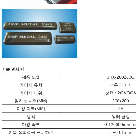
기술 명세서
제품 모델
JHX-200200G
레이저 유형
섬유 레이저
레이저 파워
선택 : 20W/30
일하는 지역(MM)
200x200
마킹 지역(MM)
≦5
냉각
워터 쿨링
마킹 속도
0-120000mmmi
반복 정확성을 표시하기
≤±0.01mm