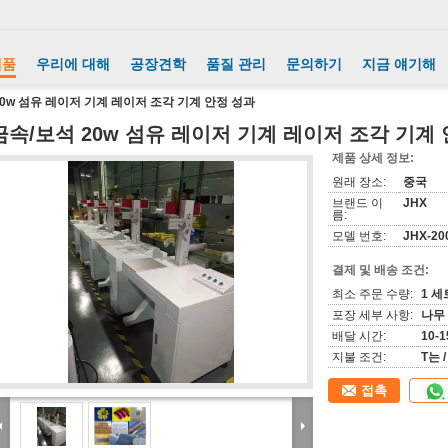
제품
우리에 대해
공장견학
품질 관리
문의하기
지금 얘기해
20w 섬유 레이저 기계 레이저 조각 기계 안정 성과
금속/보석 20w 섬유 레이저 기계 레이저 조각 기계
제품 상세 정보:
원래 장소:
중국
브랜드 이
JHX
름:
모델 번호:
JHX-20
결제 및 배송 조건:
최소 주문 수량:
1 세
포장 세부 사항:
나무
배달 시간:
10-
지불 조건:
T는 /
접촉