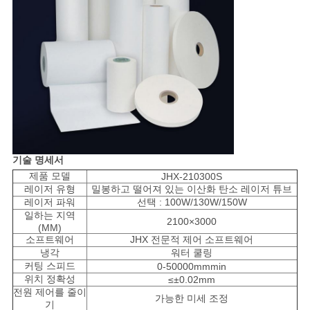
기술 명세서
제품 모델
JHX-210300S
레이저 유형
밀봉하고 떨어져 있는 이산화 탄소 레이저 튜브
레이저 파워
선택 : 100W/130W/150W
일하는 지역
2100×3000
(MM)
소프트웨어
JHX 전문적 제어 소프트웨어
냉각
워터 쿨링
커팅 스피드
0-50000mmmin
위치 정확성
≤±0.02mm
전원 제어를 줄이
가능한 미세 조정
기