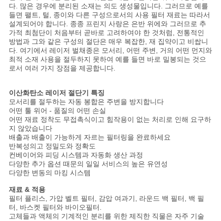
해
다. 많은 경우에 분리된 소재는 의도 생성물입니다. 그러므로 예를
들면 팰트, 털, 종이와 다른 구성으로서의 사용 필터 재료는 따라서
설계되어야 합니다. 종종 프린지 사랑은 은반 위에와 그러므로 추
가적 최첨단이 처음부터 곧바로 고려하여야 한 것처럼, 전통적인
COMPANY
방법과 그와 같은 구성의 절단은 매우 복잡한, 재 집약이고 비쌉니
다. 여기에서 레이저 벌채종은 모서리, 어떤 주변, 거의 어떤 먼지와
NEWS
최적 소재 사용을 절두하지 못하여 예를 들면 바로 밀봉되는 것으
로서 여러 가지 장점을 제공합니다.
SITEMAP
이산화탄소 레이저 절단기
특징
모서리를 절두하는 자동 봉합은 주변을 방지합니다
어떤 툴 위어 - 품질의 어떤 손실
PRIVACY
어떤 재료 정착도 무접촉식이고 힘작용이 없는 처리로 인해 요구하
지 않았습니다
POLICY
배출과 배출이 가능하게 자르는 필터링을 완료하세요
반복성의고 정밀도와 정확도
컨베이어와 피딩 시스템과 자동화 생산 과정
다양한 추가 옵션 때문의 일일 서비스의 높은 유연성
다양한 변동의 마킹 시스템
재료 & 적용
필터 플리스, 가압 벨트 필터, 감압 여과기, 라운드 백 필터, 백 필
터, 바스켓 필터와 바이오필터.
고체들과 액체의 기계적인 분리를 위한 제직한 직물은 자주 기술