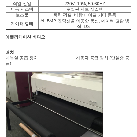
작업 전압
220V±10%, 50-60HZ
이동 시스템
수입된 서보 시스템
보조물
풍력 펌프, 바람 파이프 기타 등등
AI, BMP, 전력선을 이용한 통신, 데이터 교환 방
데이터 형태
식, DST
애플리케이션 비디오
배치
매뉴얼 공급 장치 자동차 공급 장치 (단일층 공
급)