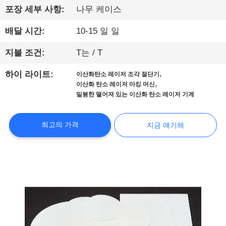
해
포장 세부 사항:
나무 케이스
배달 시간:
10-15 일 일
공
장
지불 조건:
T는 / T
견
,
하이 라이트:
이산화탄소 레이저 조각 절단기
,
이산화 탄소 레이저 마킹 머신
학
밀봉한 떨어져 있는 이산화 탄소 레이저 기계
최고의 가격
지금 얘기해
품
질
관
리