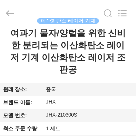
supplier.
Copyright
©
2019
-
이산화탄소 레이저 기계
2026
Wuhan
JinHaoXing
여과기 물자/양털을 위한 신비
집
Photoelectric
Co.,Ltd.
All
한 분리되는 이산화탄소 레이
Rights
Reserved.
제
저 기계 이산화탄소 레이저 조
품
판공
우
원래 장소:
중국
리
JHX
브랜드 이름:
에
JHX-210300S
모델 번호:
대
최소 주문 수량:
1 세트