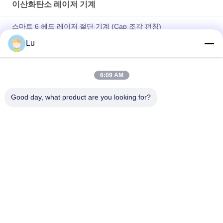
이산화탄소 레이저 기계
스마트 6 헤드 레이저 절단 기계 (Cap 조각 펀칭)
Lu
220V 이산화탄소 레이저 커팅과 조각 기계 100 와트 레이저 커
팅은 기계화합니다
6:09 AM
600 밀리미터 이산화 탄소 레이저 기계 부드러운 르드웍스 웨어
100w 래이저 커팅 머신
Good day, what product are you looking for?
모든
이산화탄소 레이저 
갈보 레이저 기계
기계
시각 사진기 레이저 
섬유 레이저 기계
기계
레이저 절단 침대
승화 운동복 절단기