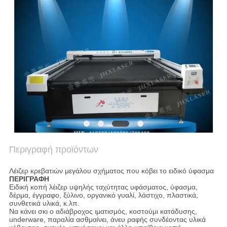
SITEMAP
PRIVACY
POLICY
Περιγραφή προϊόντων
Λέιζερ κρεβατιών μεγάλου σχήματος που κόβει το ειδικό ύφασμα
ΠΕΡΙΓΡΑΦΗ
Ειδική κοπή λέιζερ υψηλής ταχύτητας υφάσματος, ύφασμα,
δέρμα, έγγραφο, ξύλινο, οργανικό γυαλί, λάστιχο, πλαστικά,
συνθετικά υλικά, κ.λπ.
Να κάνει σκι ο αδιάβροχος ιματισμός, κοστούμι κατάδυσης,
underware, παραλία ασθμαίνει, άνευ ραφής συνδέοντας υλικά