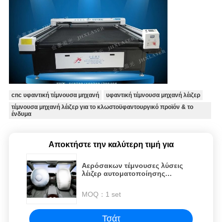
cnc υφαντική τέμνουσα μηχανή
υφαντική τέμνουσα μηχανή λέιζερ
τέμνουσα μηχανή λέιζερ για το κλωστοϋφαντουργικό προϊόν & το
ένδυμα
Αποκτήστε την καλύτερη τιμή για
Αερόσακων τέμνουσες λύσεις
λέιζερ αυτοματοποίησης
υφάσματος σκηνών ειδικές
MOQ：
1 set
Τσάτ