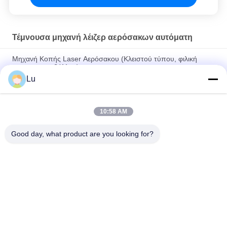
Τέμνουσα μηχανή λέιζερ αερόσακων αυτόματη
Μηχανή Κοπής Laser Αερόσακου (Κλειστού τύπου, φιλική
προς το περιβάλλον)
Lu
Τέμνουσα μηχανή λέιζερ υδρόψυξης υφαντική, αυτόματη
τέμνουσα μηχανή υφασμάτων
10:58 AM
Νάυλον τέμνον κρεβάτι Jhx λέιζερ μηχανών κοπτών λέιζερ
υφάσματος αερόσακων - 160300s
Good day, what product are you looking for?
Λαϊκή κατηγορία
Όλα
Co2 Μηχάνημα 
Μηχανή Λέιζερ 
Λέιζερ
Galvo
Μηχανή Λέιζερ 
Μηχανή Λέιζερ Ινών
Καμερών Οράματος