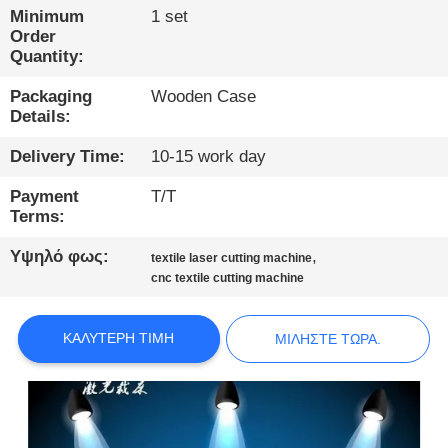
ΠΟΙΟΤΙΚΌΣ
Minimum
1 set
ΈΛΕΓΧΟΣ
Order
Quantity:
Packaging
Wooden Case
ΕΠΙΚΟΙΝΩΝΉΣΤΕ
Details:
ΜΑΖΊ
Delivery Time:
10-15 work day
ΜΑΣ
Payment
T/T
Terms:
ΕΙΔΉΣΕΙΣ
Υψηλό φως:
,
textile laser cutting machine
cnc textile cutting machine
ΜΙΛΉΣΤΕ
ΤΏΡΑ.
ΚΑΛΎΤΕΡΗ ΤΙΜΉ
ΜΙΛΉΣΤΕ ΤΏΡΑ.
COMPANY
NEWS