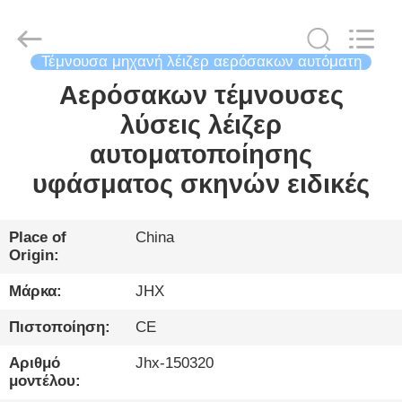
Wuhan
JinHaoXing
Photoelectric
Co.,Ltd.
All
Τέμνουσα μηχανή λέιζερ αερόσακων αυτόματη
Rights
Reserved.
Αερόσακων τέμνουσες
ΣΠΊΤΙ
λύσεις λέιζερ
ΠΡΟΪΌΝΤΑ
αυτοματοποίησης
υφάσματος σκηνών ειδικές
ΓΙΑ
ΕΜΆΣ
Place of
China
Origin:
ΞΕΝΆΓΗΣΗ
Μάρκα:
JHX
ΣΤΟ
Πιστοποίηση:
CE
ΕΡΓΟΣΤΆΣΙΟ
Αριθμό
Jhx-150320
μοντέλου: