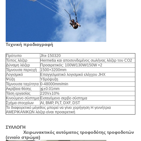
Τεχνική προδιαγραφή
Πρότυπο
Jhx-150320
Τύπος λέιζερ
Hermetia και αποσυνδεμένος σωλήνας λέιζερ του CO2
Δύναμη λέιζερ
Προαιρετικός: 100W/130W/150W ×2
Τέμνουσα περιοχή
1500×3200mm
Λογισμικό
Επαγγελματικό λογισμικό ελέγχου JHX
Ψύξη
Υδρόψυξη
Τέμνουσα ταχύτητα
0-48000mm/min
Ακρίβεια θέσης
≦±0.01mm
Τάση εργασίας
220V±10%
Κινούμενο σύστημα
Εισαγόμενο σερβο σύστημα
Σχήμα στοιχείων
AI, BMP, PLT, DXF, DST
Το διαφορετικό μέγεθος μπορεί να γίνει χορήγηση Η γεννήτρια
ΑΜΕΡΙΚΑΝΙΚΩΝ λέιζερ είναι προαιρετική
ΣΥΛΛΟΓΗ
Χειρωνακτικός αυτόματος τροφοδότης τροφοδοτών
(ενιαίο στρώμα)