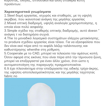
κόβοντας, σκηνές, υπνόσακοι και άλλη υπαίθρια κοπή
προϊόντων.
Χαρακτηριστικά γνωρίσματα
1.Steel δομή εργασίας, ισχυρός και σταθερός, με τη υψηλή
ακρίβεια, που ικανοποιεί ανάγκη της μεγάλης εργασίας
2.Mixed οπτική διαδρομή, υψηλή αναλογία χρησιμοποίησης, η
οποία είναι πολύ ασφαλής
3.Simple σχέδιο της σταθερής οπτικής διαδρομής, αυτό doesn "
ανάγκη τ να διατηρήσει συχνά.
4.The το μοναδικό λογισμικό συστημάτων ελέγχου μετακίνησης,
το produre σχεδίου εργασίας είναι τέλειο. Για να εξασφαλίσει που
δεν είναι εκεί πέρα από το κεφάλι λέιζερ ταλάντευσης και
καθυστέρησης whenthe στη ρύθμιση.
5.Cooperate με το CAD, μπορεί να τελειώσει την αμέσως κοπή.
Όσον αφορά στις εικόνες που είναι πέρα από την τέμνουσα ζώνη,
μπορεί να επεξεργαστεί για έναν άλλο χρόνο, έτσι ώστε η
αυτοματοποίηση της παραγωγής πραγματοποιείται.
6.It έχει πλεονέκτημα στην επεξεργασία της ειδικής τρίχα-άκρης,
της υψηλός-αποτελεσματικότητας και της μεγάλης ταχύτητας
fabric.no