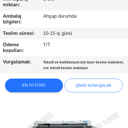
miktarı:
BIZE
Ambalaj
Ahşap durumda
ULAŞIN
bilgileri:
Teslim süresi:
10-15 iş günü
HABERLER
Ödeme
T/T
koşulları:
ŞIMDI
Vurgulamak:
,
Tekstil ve konfeksiyon için lazer kesme makinesi
KONUŞALIM.
cnc tekstil kesme makinası
COMPANY
EN IYI FIYAT
ŞIMDI KONUŞALIM.
NEWS
SITEMAP