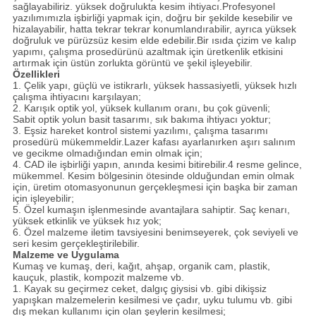
sağlayabiliriz. yüksek doğrulukta kesim ihtiyacı.Profesyonel
yazılımımızla işbirliği yapmak için, doğru bir şekilde kesebilir ve
hizalayabilir, hatta tekrar tekrar konumlandırabilir, ayrıca yüksek
doğruluk ve pürüzsüz kesim elde edebilir.Bir ısıda çizim ve kalıp
yapımı, çalışma prosedürünü azaltmak için üretkenlik etkisini
artırmak için üstün zorlukta görüntü ve şekil işleyebilir.
Özellikleri
1. Çelik yapı, güçlü ve istikrarlı, yüksek hassasiyetli, yüksek hızlı
çalışma ihtiyacını karşılayan;
2. Karışık optik yol, yüksek kullanım oranı, bu çok güvenli;
Sabit optik yolun basit tasarımı, sık bakıma ihtiyacı yoktur;
3. Eşsiz hareket kontrol sistemi yazılımı, çalışma tasarımı
prosedürü mükemmeldir.Lazer kafası ayarlanırken aşırı salınım
ve gecikme olmadığından emin olmak için;
4. CAD ile işbirliği yapın, anında kesimi bitirebilir.4 resme gelince,
mükemmel. Kesim bölgesinin ötesinde olduğundan emin olmak
için, üretim otomasyonunun gerçekleşmesi için başka bir zaman
için işleyebilir;
5. Özel kumaşın işlenmesinde avantajlara sahiptir. Saç kenarı,
yüksek etkinlik ve yüksek hız yok;
6. Özel malzeme iletim tavsiyesini benimseyerek, çok seviyeli ve
seri kesim gerçekleştirilebilir.
Malzeme ve Uygulama
Kumaş ve kumaş, deri, kağıt, ahşap, organik cam, plastik,
kauçuk, plastik, kompozit malzeme vb.
1. Kayak su geçirmez ceket, dalgıç giysisi vb. gibi dikişsiz
yapışkan malzemelerin kesilmesi ve çadır, uyku tulumu vb. gibi
dış mekan kullanımı için olan şeylerin kesilmesi;