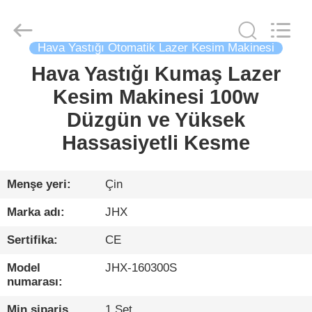
Wuhan
JinHaoXing
Photoelectric
Co.,Ltd.
All
Hava Yastığı Otomatik Lazer Kesim Makinesi
Rights
Reserved.
Hava Yastığı Kumaş Lazer
EV
Kesim Makinesi 100w
ÜRÜNLER
Düzgün ve Yüksek
Hassasiyetli Kesme
HAKKIMIZDA
Menşe yeri:
Çin
FABRIKA
Marka adı:
JHX
TURU
Sertifika:
CE
KALITE
Model
JHX-160300S
numarası:
KONTROL
Min sipariş
1 Set