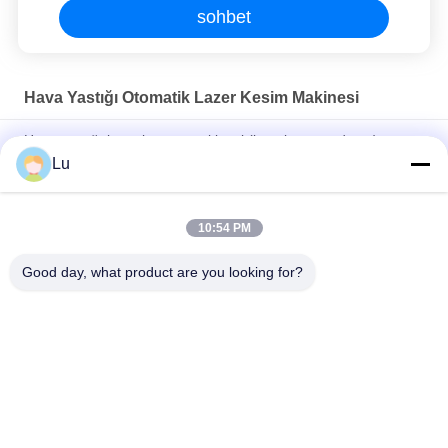
sohbet
Hava Yastığı Otomatik Lazer Kesim Makinesi
Hava yastığı lazer kesme makinesi (kapalı, çevre dostu)
Lu
Su Soğutma Tekstil Lazer Kesim Makinesi, Otomatik Kumaş
Kesim Makinesi
10:54 PM
Naylon Hava Yastığı Kumaş Lazer Kesici Makinesi Lazer Kesim
Yatağı Jhx - 160300s
Good day, what product are you looking for?
Popüler Kategoriler
Tüm
Galvo Lazer 
CO2 Lazer Makine
Makinesi
Vizyon Kamera 
Fiber Lazer Makinesi
Lazer Makinesi