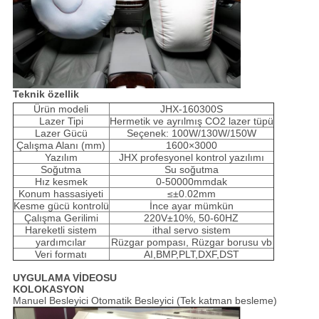
Teknik özellik
Ürün modeli
JHX-160300S
Lazer Tipi
Hermetik ve ayrılmış CO2 lazer tüpü
Lazer Gücü
Seçenek: 100W/130W/150W
Çalışma Alanı (mm)
1600×3000
Yazılım
JHX profesyonel kontrol yazılımı
Soğutma
Su soğutma
Hız kesmek
0-50000mmdak
Konum hassasiyeti
≤±0.02mm
Kesme gücü kontrolü
İnce ayar mümkün
Çalışma Gerilimi
220V±10%, 50-60HZ
Hareketli sistem
ithal servo sistem
yardımcılar
Rüzgar pompası, Rüzgar borusu vb
Veri formatı
AI,BMP,PLT,DXF,DST
UYGULAMA VİDEOSU
KOLOKASYON
Manuel Besleyici Otomatik Besleyici (Tek katman besleme)