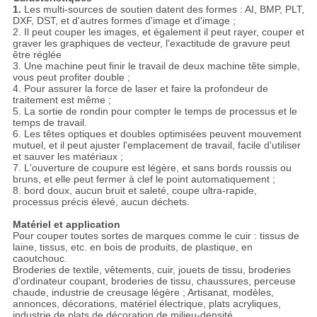
1.
Les multi-sources de soutien datent des formes : AI, BMP, PLT,
DXF, DST, et d'autres formes d'image et d'image ;
2. Il peut couper les images, et également il peut rayer, couper et
graver les graphiques de vecteur, l'exactitude de gravure peut
être réglée
3. Une machine peut finir le travail de deux machine tête simple,
vous peut profiter double ;
4. Pour assurer la force de laser et faire la profondeur de
traitement est même ;
5. La sortie de rondin pour compter le temps de processus et le
temps de travail.
6. Les têtes optiques et doubles optimisées peuvent mouvement
mutuel, et il peut ajuster l'emplacement de travail, facile d'utiliser
et sauver les matériaux ;
7. L'ouverture de coupure est légère, et sans bords roussis ou
bruns, et elle peut fermer à clef le point automatiquement ;
8. bord doux, aucun bruit et saleté, coupe ultra-rapide,
processus précis élevé, aucun déchets.
Matériel et application
Pour couper toutes sortes de marques comme le cuir : tissus de
laine, tissus, etc. en bois de produits, de plastique, en
caoutchouc.
Broderies de textile, vêtements, cuir, jouets de tissu, broderies
d'ordinateur coupant, broderies de tissu, chaussures, perceuse
chaude, industrie de creusage légère ; Artisanat, modèles,
annonces, décorations, matériel électrique, plats acryliques,
industrie de plats de décoration de milieu-densité.