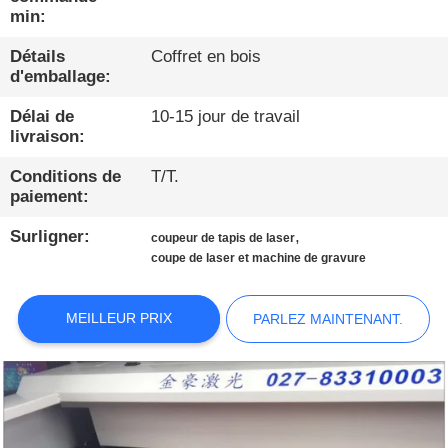
PROPOS
min:
DE
Détails
Coffret en bois
NOUS
d'emballage:
Délai de
10-15 jour de travail
VISITE
livraison:
D'USINE
Conditions de
T/T.
paiement:
CONDITIONS
Surligner:
,
coupeur de tapis de laser
coupe de laser et machine de gravure
DE
PAIEMENT
MEILLEUR PRIX
PARLEZ MAINTENANT.
CONTACTEZ-
NOUS