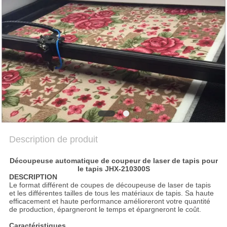
NOUVELLES
PARLEZ
MAINTENANT.
COMPANY
NEWS
SITEMAP
Description de produit
Découpeuse automatique de coupeur de laser de tapis pour
PRIVACY
le tapis JHX-210300S
DESCRIPTION
POLICY
Le format différent de coupes de découpeuse de laser de tapis
et les différentes tailles de tous les matériaux de tapis. Sa haute
efficacement et haute performance amélioreront votre quantité
de production, épargneront le temps et épargneront le coût.
Caractéristiques