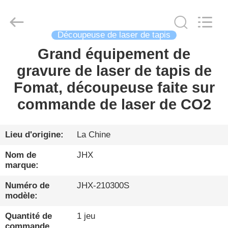
Wuhan
JinHaoXing
Photoelectric
Co.,Ltd.
All
Découpeuse de laser de tapis
Rights
Reserved.
Grand équipement de
FIL
gravure de laser de tapis de
D'ACIER
Fomat, découpeuse faite sur
À
commande de laser de CO2
FAIBLE
TENEUR
EN
Lieu d'origine:
La Chine
CARBONE
Nom de
JHX
marque:
PRODUITS
Numéro de
JHX-210300S
modèle:
À
Quantité de
1 jeu
commande