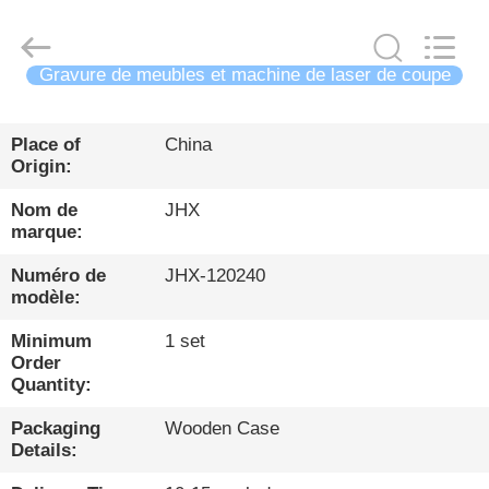
Wuhan
JinHaoXing
Photoelectric
Co.,Ltd.
All
Gravure de meubles et machine de laser de coupe
Rights
Reserved.
FIL
D'ACIER
Place of
China
Origin:
À
Nom de
JHX
FAIBLE
marque:
TENEUR
Numéro de
JHX-120240
EN
modèle:
CARBONE
Minimum
1 set
Order
Quantity:
PRODUITS
Packaging
Wooden Case
Details:
À