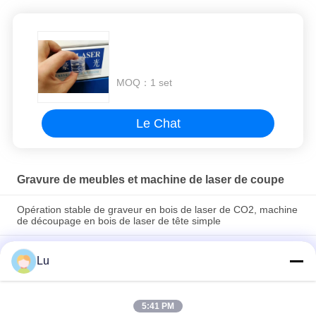
MOQ：
1 set
Le Chat
Gravure de meubles et machine de laser de coupe
Opération stable de graveur en bois de laser de CO2, machine
de découpage en bois de laser de tête simple
80w / découpeuse en bois du laser 100w pour le plancher de
Lu
parquet de Cabinetry de marqueterie de meubles de
marqueteries
Découpeuse principale simple de laser de contreplaqué,
5:41 PM
découpeuse de laser de commande numérique par ordinateur