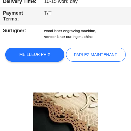
Delivery Time:
10-15 work day
PROPOS
DE
Payment
T/T
Terms:
NOUS
Surligner:
,
wood laser engraving machine
veneer laser cutting machine
VISITE
D'USINE
MEILLEUR PRIX
PARLEZ MAINTENANT.
CONDITIONS
DE
PAIEMENT
CONTACTEZ-
NOUS