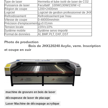
Type de laser
Hermetia et tube isolé de laser de CO2
Puissance de laser
Facultatif : 100W/130W/150W ×2
Région de coupe
1200×2400mm
Logiciel
Logiciel de gestion professionnel de JHX
Refroidissement
Refroidissement par l'eau
Vitesse de coupe
0-48000mm/min
Précision d'emplacement
≦±0.01mm
Tension locale
220V±10%
Système mobile
Système servo importé
Format de données
AI, BMP, PLT, DXF, DST
Photo de production
Bois de JHX120240 Acylic, verre. Inscription
et coupe en cuir
machine de gravure en bois de laser
découpeuse de laser de placage
Laser Machine de découpage acrylique