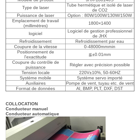
Tube hermétique et isolé de laser
Type de laser
de CO2
Puissance de laser
Option : 80W/100W/130W/150W
Emplacement de travail
1800×1400
(millimètres)
Logiciel de gestion professionnel
logiciel
de JHX
Refroidissement
Refroidissement par eau
Coupure de la vitesse
0-48000mmmin
Positionnement de
≦±0.01mm
l'exactitude
Coupure du contrôle de
Régler avec précision possible
puissance
Tension locale
220V±10%, 50-60HZ
Système mobile
Système servo importé
Auxiliaires
Pompe de vent, tuyau etc. de vent
Format de données
AI, BMP, PLT, DXF, DST
COLLOCATION
Conducteur manuel
Conducteur automatique