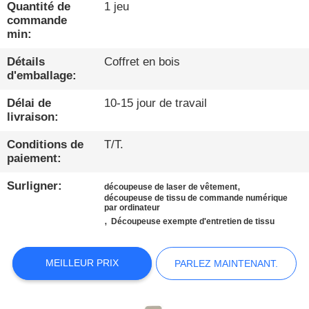
PROPOS
Quantité de
1 jeu
commande
DE
min:
NOUS
Détails
Coffret en bois
d'emballage:
VISITE
Délai de
10-15 jour de travail
D'USINE
livraison:
Conditions de
T/T.
paiement:
CONDITIONS
DE
Surligner:
,
découpeuse de laser de vêtement
découpeuse de tissu de commande numérique
PAIEMENT
par ordinateur
,
Découpeuse exempte d'entretien de tissu
CONTACTEZ-
MEILLEUR PRIX
PARLEZ MAINTENANT.
NOUS