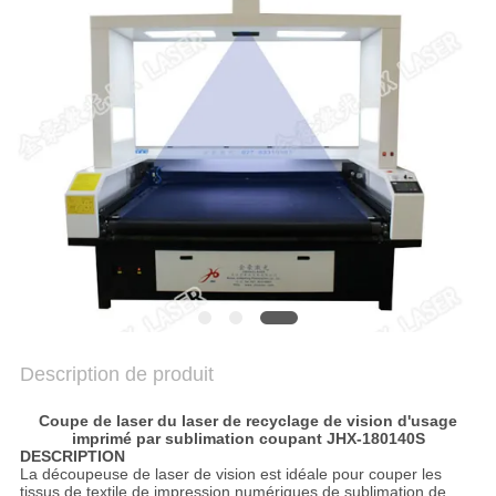
NOUVELLES
PARLEZ
MAINTENANT.
COMPANY
NEWS
SITEMAP
PRIVACY
Description de produit
POLICY
Coupe de laser du laser de recyclage de vision d'usage
imprimé par sublimation coupant JHX-180140S
DESCRIPTION
La découpeuse de laser de vision est idéale pour couper les
tissus de textile de impression numériques de sublimation de