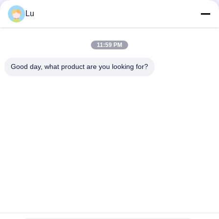
de haute performance, découpeuse de laser de CO2
Lu
Les caméras de vision ont imprimé les têtes de coupe biaxiales
de découpeuse de laser de textile
11:59 PM
Le double dirige la découpeuse de laser pour la vitesse élevée
de coupe de textile et de vêtement
Good day, what product are you looking for?
Catégories populaires
Tous
Machine De Laser 
Co2 Machine Laser
De Galvo
Machine De Laser 
Machine De Laser 
De Fibre
De Caméra De 
Vision
Lit De Coupe De 
Découpeuse De 
Laser
Sportwear De 
Sublimation
Coupeur De Laser 
Découpeuse De 
De Foire De Boîte 
Tissu De Robe De 