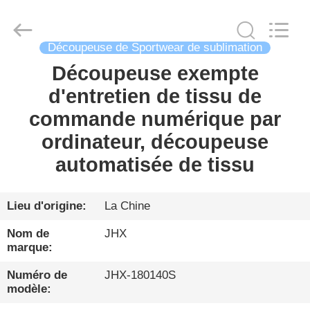
Wuhan
JinHaoXing
Photoelectric
Co.,Ltd.
All
Découpeuse de Sportwear de sublimation
Rights
Reserved.
Découpeuse exempte
FIL
d'entretien de tissu de
D'ACIER
commande numérique par
À
ordinateur, découpeuse
FAIBLE
automatisée de tissu
TENEUR
EN
CARBONE
Lieu d'origine:
La Chine
Nom de
JHX
marque:
PRODUITS
Numéro de
JHX-180140S
modèle:
À