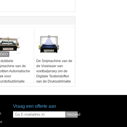
 dubbele
De Snijmachine van de
ijmachine van de
de Visielaser van
ofden Automatische
voetbaljersey om de
ek voor
Digitale Textielstoffen
urstofsublimatie
van de Druksublimatie
imwear
Te snijden
Vraag een offerte aan
e
Verzend
re