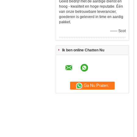
Goed bedrijf met de aardige dienst en
hoog - kwaliteit en hoge reputatie. Één
van onze betrouwbare leverancier,
goederen is geleverd in time en aardig
pakket.
—— Scot
Ik ben online Chatten Nu
Ga Nu Praten.