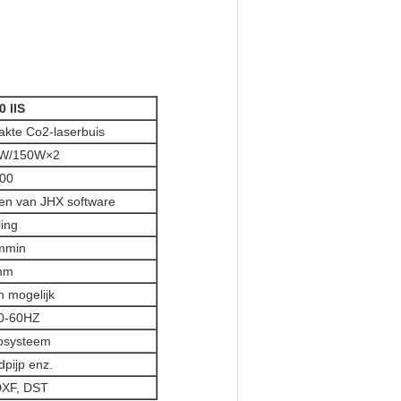
 llS
kte Co2-laserbuis
0W/150W×2
00
ren van JHX software
ing
mmin
mm
 mogelijk
0-60HZ
osysteem
pijp enz.
DXF, DST