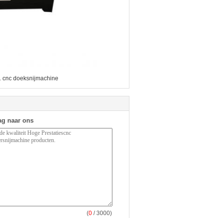
,
cnc doeksnijmachine
ag naar ons
(
0
/ 3000)