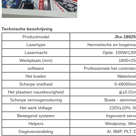
Technische beschrijving
Productmodel
Jhx-180250
Lasertype
Hermetische en losgemaa
Lasermacht
Optie: 100W/13
Werkplaats (mm)
1800×25
software
Professionele het controle
Het koelen
Waterkoel
Scherpe snelheid
0-48000m
Het plaatsen nauwkeurigheid
≦±0.01
Scherpe vermogenssturing
Boete - stemmen
Het werk Voltage
220V±10%, 5
Bewegend systeem
Ingevoerd serv
Helpers
Windpomp, Wind
Gegevensindeling
AI, BMP, PLT, 