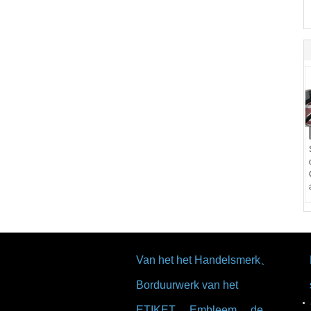
Van het het Handelsmerk、
Borduurwerk van het
ETIKET、 Embleem、 de