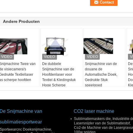
Andere Producten
Snijmachine Twee van
De dubbele
Snijmachine van de
De
de visiecamera's
Snijmachine van de
douane de
Sn
Gedrukte Textiellaser
Hoofdenlaser voor
Automatische Doek,
Ho
as scherpe hoofden
Textiel & Kledingstuk
Gedrukte Stuk
Do
Hoge Scherpe
speelgoed
Kle
Snelheid
Lasersnijmachine
Sw
De Snijmachine van
CO2 laser machine
Sublimatiemaskers die, Industriële d
sublimatiesportwear
Lasersnijder van de Sublimatiestof,
Co2-de Machine van de Lasergravu
Sportwearcnc Doeksnijmachine,
100w snijden