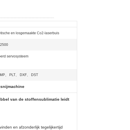
tische en losgemaakte Co2-laserbuis
2500
oerd servosysteem
BMP、 PLT、 DXF、 DST
snijmachine
bel van de stoffensublimatie leidt
nden en afzonderlijk tegelijkertijd