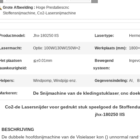
Grote Afbeelding :
Hoge Prestatiescnc
Stoffensnijmachine, Co2-Lasersnijmachine
Productmodel:
Jhx-180250 llS
Lasertype:
Herme
Lasermacht:
Optie: 100W/130W/150W×2
Werkplaats (mm):
1800×
Het plaatsen
≦±0.01mm
Bewegend
Ingev
auwkeurigheid:
systeem:
Helpers:
Windpomp, Windpijp enz.
Gegevensindeling:
AI、 
De Snijmachine van de kledingstuklaser
cnc doek
Markeren:
,
Co2-de Lasersnijder voor gedrukt stuk speelgoed de Stoffendub
jhx-180250 llS
BESCHRIJVING
De dubbele hoofdsnijmachine van de Visielaser kon () unnormal rand vi