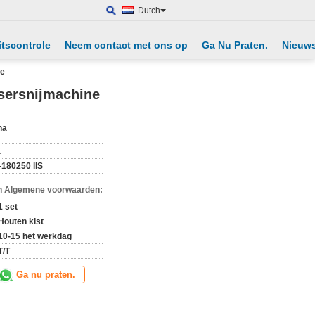
Dutch
itscontrole
Neem contact met ons op
Ga Nu Praten.
Nieuw
ne
sersnijmachine
na
X
-180250 llS
n Algemene voorwaarden:
1 set
Houten kist
10-15 het werkdag
T/T
Ga nu praten.