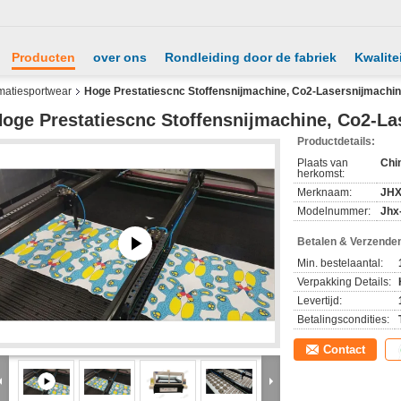
Producten
over ons
Rondleiding door de fabriek
Kwalite
matiesportwear
Hoge Prestatiescnc Stoffensnijmachine, Co2-Lasersnijmachi
oge Prestatiescnc Stoffensnijmachine, Co2-La
Productdetails:
Plaats van
Chi
herkomst:
Merknaam:
JH
Modelnummer:
Jhx
Betalen & Verzende
Min. bestelaantal:
Verpakking Details:
Levertijd:
Betalingscondities:
Contact